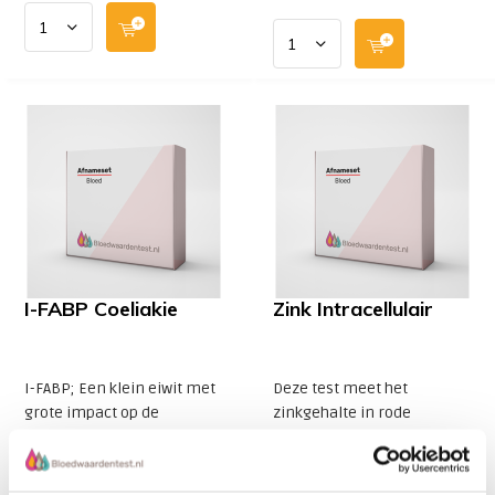
I-FABP Coeliakie
Zink Intracellulair
I-FABP; Een klein eiwit met
Deze test meet het
grote impact op de
zinkgehalte in rode
behandeling van coeliakie.
bloedcellen (RBC). Analyse
Voortkomt dat darmbiopt
van rode bloedcellen (RBC)
nodig is voor de diagnose
is een geavanceerde