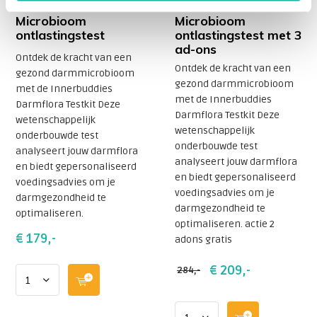
Innerbuddies
Innerbuddies
Microbioom
Microbioom
ontlastingstest
ontlastingstest met 3
ad-ons
Ontdek de kracht van een
Ontdek de kracht van een
gezond darmmicrobioom
gezond darmmicrobioom
met de Innerbuddies
met de Innerbuddies
Darmflora Testkit Deze
Darmflora Testkit Deze
wetenschappelijk
wetenschappelijk
onderbouwde test
onderbouwde test
analyseert jouw darmflora
analyseert jouw darmflora
en biedt gepersonaliseerd
en biedt gepersonaliseerd
voedingsadvies om je
voedingsadvies om je
darmgezondheid te
darmgezondheid te
optimaliseren.
optimaliseren. actie 2
€ 179,-
adons gratis
€ 209,-
284,-