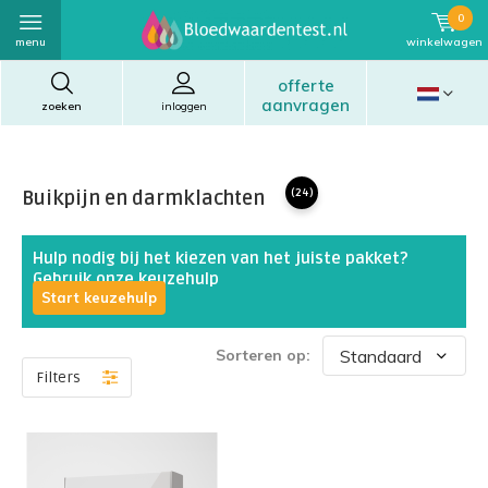
0
menu
winkelwagen
offerte
aanvragen
zoeken
inloggen
Buikpijn en darmklachten
(24)
Hulp nodig bij het kiezen van het juiste pakket?
Gebruik onze keuzehulp
Start keuzehulp
Sorteren op:
Filters