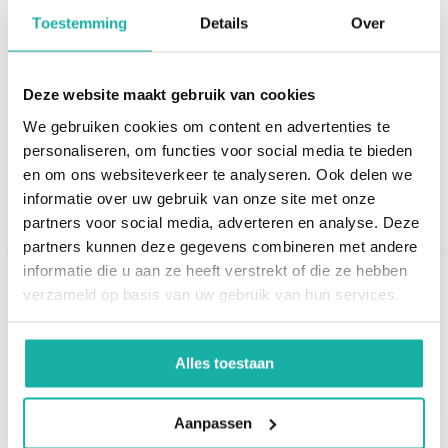
en de beste marker om
methode voor het
Toestemming
Details
Over
darmschade te monitoren
beoordelen van een zink
na het weglaten van gluten
tekort in cellen of in de
uit het dieet.
bloedcelmembranen. Het
Deze website maakt gebruik van cookies
kan nauwkeuriger zijn dan
€ 57,-
het testen van zink in
We gebruiken cookies om content en advertenties te
personaliseren, om functies voor social media te bieden
€ 47,-
en om ons websiteverkeer te analyseren. Ook delen we
informatie over uw gebruik van onze site met onze
partners voor social media, adverteren en analyse. Deze
partners kunnen deze gegevens combineren met andere
informatie die u aan ze heeft verstrekt of die ze hebben
SALE
SALE
-26%
-26%
verzameld op basis van uw gebruik van hun services.
Alles toestaan
Aanpassen