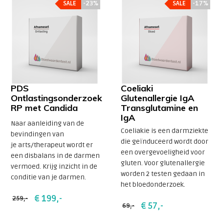
SALE
SALE
-23%
-23%
SALE
SALE
-17%
-17%
PDS
Coeliaki
Ontlastingsonderzoek
Glutenallergie IgA
RP met Candida
Transglutamine en
IgA
Naar aanleiding van de
Coeliakie is een darmziekte
bevindingen van
die geïnduceerd wordt door
je arts/therapeut wordt er
een overgevoeligheid voor
een disbalans in de darmen
gluten. Voor glutenallergie
vermoed. Krijg inzicht in de
worden 2 testen gedaan in
conditie van je darmen.
het bloedonderzoek.
€ 199,-
259,-
€ 57,-
69,-