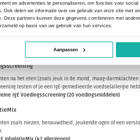
ent en advertenties te personaliseren, om functies voor social
op een allergie voor iets wat je eet of inademt
. Ook delen we informatie over uw gebruik van onze site met on
e. Deze partners kunnen deze gegevens combineren met andere i
de IgE-waarde komt ook voor bij eczeem, astma of hooikoort
erzameld op basis van uw gebruik van hun services.
je verder?
Aanpassen
oogde totaal-IgE-uitslag zijn er twee logische vervolgstappe
ngsscreening
hten na het eten (zoals jeuk in de mond, maag-darmklachten 
eening testen of je een IgE-gemedieerde voedselallergie hebt
Kleine IgE Voedingsscreening (20 voedingsmiddelen)
atieMix
hten zoals niezen, benauwdheid, jeukende ogen of een versto
.
gE InhalatieMix (42 allergenen)