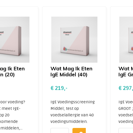
g Ik Eten
Wat Mag Ik Eten
Wat M
in (20)
IgE Middel (40)
IgE G
€ 219,-
€ 297,
 voor voeding?
IgE Voedingsscreening
IgE Voe
t meet IgE-
Middel; test op
GROOT ;
op 20
voedselallergie van 40
voedsel
rkomende
voedingsmiddelen.
voedin
middelen,...