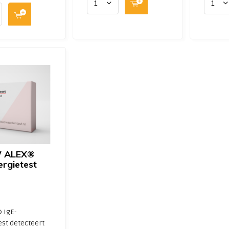
 ALEX®
ergietest
 IgE-
est detecteert