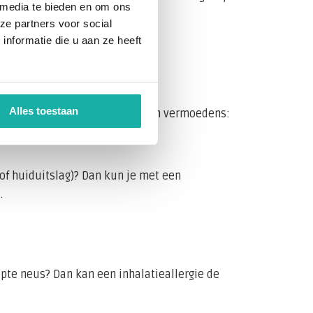
 media te bieden en om ons
ze partners voor social
nformatie die u aan ze heeft
s.
Alles toestaan
n, afhankelijk van je klachten en vermoedens:
of huiduitslag)? Dan kun je met een
.
pte neus? Dan kan een inhalatieallergie de