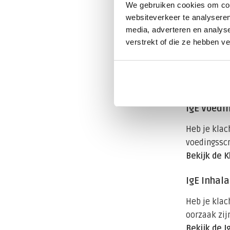
We gebruiken cookies om cont
dat wijzen 
websiteverkeer te analyseren
media, adverteren en analys
Een verhoog
verstrekt of die ze hebben v
Hoe test 
Na een verh
IgE Voedi
Heb je klac
voedingsscr
Bekijk de 
IgE Inhal
Heb je klac
oorzaak zijn
Bekijk de I