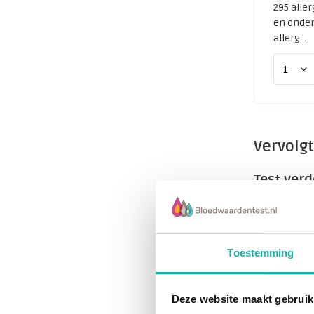
295 aller
en onder
allerg...
Vervolgt
Test verd
Een positie
stoffen. Maa
vervolgonde
Toestemming
Wat bete
Deze website maakt gebruik
IgE (Immuno