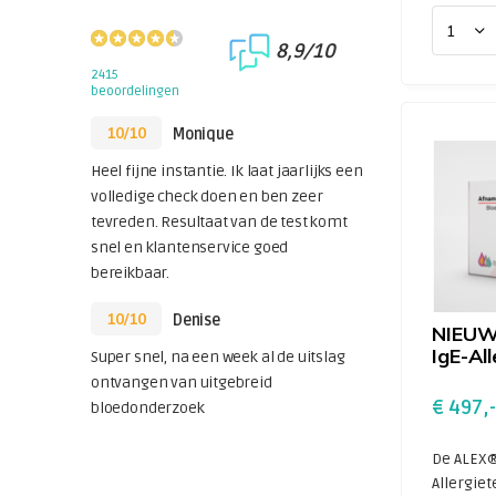
8,9/10
2415
beoordelingen
10/10
Monique
Heel fijne instantie. Ik laat jaarlijks een
volledige check doen en ben zeer
tevreden. Resultaat van de test komt
snel en klantenservice goed
bereikbaar.
10/10
Denise
NIEUW
IgE-All
Super snel, na een week al de uitslag
ontvangen van uitgebreid
€ 497,-
bloedonderzoek
De ALEX®
Allergiet