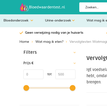
Bloedonderzoek
Urine-onderzoek
Wat mag ik 
Geen verwijzing nodig van je huisarts
Home
Wat mag ik eten?
Vervolgtesten Watmagi
Sorteren op:
Filters
Vervolg
Prijs
€
IgE voedsel
tot
hebt, omdat 
brengen.