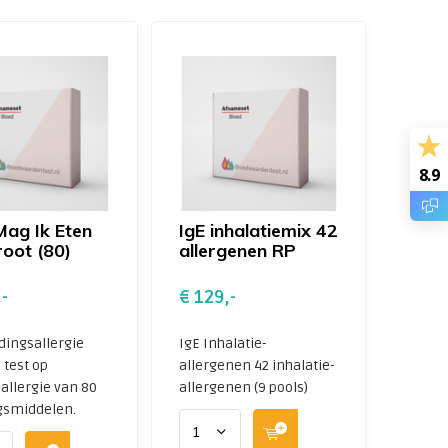
8.9
ag Ik Eten
IgE inhalatiemix 42
root (80)
allergenen RP
-
€ 129,-
dingsallergie
IgE Inhalatie-
 test op
allergenen 42 inhalatie-
allergie van 80
allergenen (9 pools)
gsmiddelen.