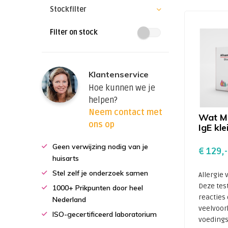
Stockfilter
Filter on stock
Klantenservice
Hoe kunnen we je
helpen?
Neem contact met
Wat Ma
ons op
IgE kle
Geen verwijzing nodig van je
€ 129,-
huisarts
Stel zelf je onderzoek samen
Allergie
Deze tes
1000+ Prikpunten door heel
reacties 
Nederland
veelvoo
ISO-gecertificeerd laboratorium
voedings