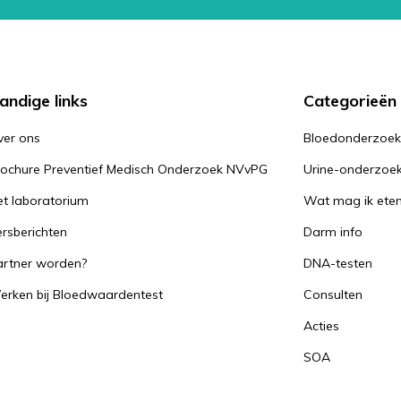
andige links
Categorieën
ver ons
Bloedonderzoe
rochure Preventief Medisch Onderzoek NVvPG
Urine-onderzoe
t laboratorium
Wat mag ik ete
rsberichten
Darm info
artner worden?
DNA-testen
erken bij Bloedwaardentest
Consulten
Acties
SOA