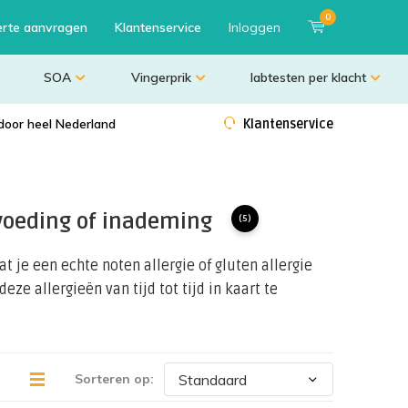
0
erte aanvragen
Klantenservice
Inloggen
SOA
Vingerprik
labtesten per klacht
door heel Nederland
Klantenservice
 voeding of inademing
(5)
t je een echte noten allergie of gluten allergie
eze allergieën van tijd tot tijd in kaart te
Sorteren op: