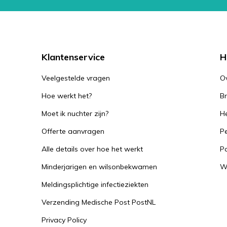
Klantenservice
H
Veelgestelde vragen
O
Hoe werkt het?
B
Moet ik nuchter zijn?
He
Offerte aanvragen
Pe
Alle details over hoe het werkt
P
Minderjarigen en wilsonbekwamen
W
Meldingsplichtige infectieziekten
Verzending Medische Post PostNL
Privacy Policy