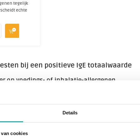
genen tegelijk
scheidt echte
esten bij een positieve IgE totaalwaarde
er op voedings- of inhalatie-allergenen
ve uitslag op de IgE totaaltest betekent dat je immuunsystee
r: deze test laat nog niet zien wáár je precies allergisch voo
rzoek doen naar specifieke voedingsmiddelen of inhalatieall
Details
kent een verhoogde IgE totaalwaarde?
 van cookies
globuline E) is een antistof die je lichaam aanmaakt bij allerg