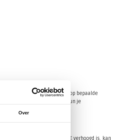
m mogelijk allergisch reageert op bepaalde
r bent. Om dat te achterhalen, kun je
ergenen.
Over
ische reacties. Als je totaal-IgE verhoogd is, kan