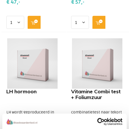
€ 47,-
€ 57,-
LH hormoon
Vitamine Combi test
+ Foliumzuur
LH wordt geproduceerd in
combinatietest naar tekort
de hypofyse en stimuleert
vitamine D3 B12 nu met
de eisprong en vervolgens
gratis B11 foliumzuur