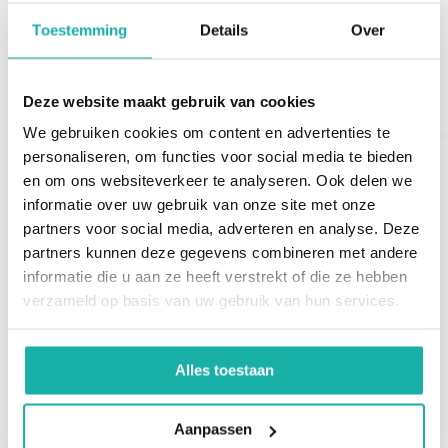
de productie ...
€ 67,-
Toestemming
Details
Over
€ 35,-
Deze website maakt gebruik van cookies
We gebruiken cookies om content en advertenties te
personaliseren, om functies voor social media te bieden
en om ons websiteverkeer te analyseren. Ook delen we
informatie over uw gebruik van onze site met onze
partners voor social media, adverteren en analyse. Deze
partners kunnen deze gegevens combineren met andere
informatie die u aan ze heeft verstrekt of die ze hebben
verzameld op basis van uw gebruik van hun services.
Phosphatidylserine
Beta-2-glycoproteïne
IgG
(IgM) miskraam
Alles toestaan
Je arts kan de test
De bloedtest voor Beta-2-
Aanpassen
phosphatidylserine-al.
glycoproteïne IgM, ook