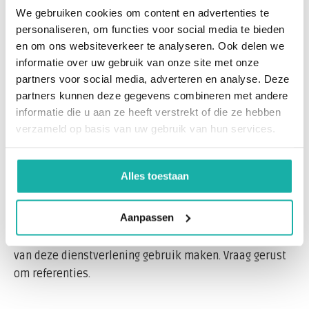
We gebruiken cookies om content en advertenties te
Bloedonderzoek nodig vanwege risico's op de
personaliseren, om functies voor social media te bieden
werkvloer, bijvoorbeeld omdat er met gevaarlijke
en om ons websiteverkeer te analyseren. Ook delen we
stoffen wordt gewerkt? Of gewoon als werkgever een
informatie over uw gebruik van onze site met onze
partners voor social media, adverteren en analyse. Deze
PMO aanbieden voor de medewerkers.
partners kunnen deze gegevens combineren met andere
informatie die u aan ze heeft verstrekt of die ze hebben
Bloedwaardentest verzorgt bloedafname op locatie van
verzameld op basis van uw gebruik van hun services.
uw bedrijf. Voor Arbodiensten, Bedrijfsartsen of voor de
afdeling P&O en de afdeling veiligheid.
Alles toestaan
Vraag via e-mail uw offerte aan en wij maken voor u de
projectplanning van deelnemers tot uitslag.
Aanpassen
Bloedwaardentest kent vele vaste relaties die al jaren
van deze dienstverlening gebruik maken. Vraag gerust
om referenties.