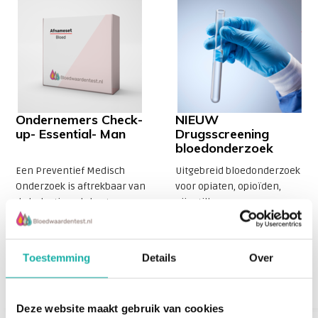
Ondernemers Check-
NIEUW
up- Essential- Man
Drugsscreening
bloedonderzoek
Een Preventief Medisch
Uitgebreid bloedonderzoek
Onderzoek is aftrekbaar van
voor opiaten, opioïden,
de belasting als kosten.
pijnstillers en
designerdrugs. ISO-gece...
€ 239,-
€ 339,-
€ 209,-
Toestemming
Details
Over
Deze website maakt gebruik van cookies