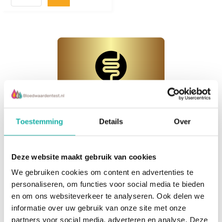
Toestemming
Details
Over
Verbeter je Darmgezondheid met
Deze website maakt gebruik van cookies
Microbioomtesten
We gebruiken cookies om content en advertenties te
personaliseren, om functies voor social media te bieden
Een gezond microbioom is essentieel voor je
en om ons websiteverkeer te analyseren. Ook delen we
algehele welzijn, spijsvertering en
informatie over uw gebruik van onze site met onze
immuunsysteem. Bij specifieke klachten kan de
partners voor social media, adverteren en analyse. Deze