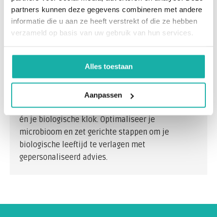
Microbioom RP-test
waardevolle inzichten
partners kunnen deze gegevens combineren met andere
bieden en als basis dienen voor behandeling door
informatie die u aan ze heeft verstrekt of die ze hebben
verzameld op basis van uw gebruik van hun services.
een darmtherapeut. Deze test analyseert de
balans van je darmflora, waardoor gerichte
ondersteuning mogelijk is.
Alles toestaan
Wil je je biologische leeftijd verlagen? De
NU
Microbioom-test
biedt een wetenschappelijk
Aanpassen
dashboard dat inzicht geeft in je darmgezondheid
én je biologische klok. Optimaliseer je
microbioom en zet gerichte stappen om je
biologische leeftijd te verlagen met
gepersonaliseerd advies.