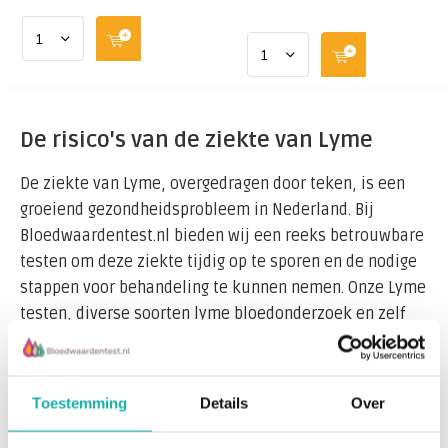
De risico's van de ziekte van Lyme
De ziekte van Lyme, overgedragen door teken, is een
groeiend gezondheidsprobleem in Nederland. Bij
Bloedwaardentest.nl bieden wij een reeks betrouwbare
testen om deze ziekte tijdig op te sporen en de nodige
stappen voor behandeling te kunnen nemen. Onze Lyme
testen, diverse soorten lyme bloedonderzoek en zelf
onderzoek op de teek zelf, of hij de ziekte bij zich droeg
toe hij je gebeten heeft, zijn ontworpen om de
aanwezigheid van Borrelia burgdorferi, de bacterie die
Toestemming
Details
Over
Lyme veroorzaakt, te detecteren.