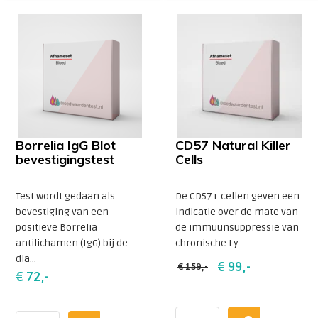
Borrelia IgG Blot
CD57 Natural Killer
bevestigingstest
Cells
Test wordt gedaan als
De CD57+ cellen geven een
bevestiging van een
indicatie over de mate van
positieve Borrelia
de immuunsuppressie van
antilichamen (IgG) bij de
chronische Ly...
dia...
€ 99,-
€ 159,-
€ 72,-