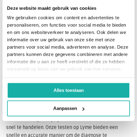
De symptomen en het testen
Deze website maakt gebruik van cookies
We gebruiken cookies om content en advertenties te
Het is cruciaal om de symptomen van de ziekte van
personaliseren, om functies voor social media te bieden
Lyme te herkennen, zoals huiduitslag, vermoeidheid,
en om ons websiteverkeer te analyseren. Ook delen we
koorts, en gewrichtspijn. Wij bieden uitgebreide
informatie over uw gebruik van onze site met onze
informatie over deze symptomen en de stappen die je
partners voor social media, adverteren en analyse. Deze
kunt nemen als je denkt blootgesteld te zijn aan een
partners kunnen deze gegevens combineren met andere
tekenbeet. Onze Lyme testen kunnen je helpen te
informatie die u aan ze heeft verstrekt of die ze hebben
bepalen of je behandeling nodig hebt voor de mogelijke
verzameld op basis van uw gebruik van hun services.
gevolgen van deze ziekte.
Wanneer en hoe testen op ziekte van
Alles toestaan
Lyme?
Aanpassen
Heb je een tekenbeet gehad of ervaar je symptomen
die kunnen wijzen op Lyme? Dan is het essentieel om
snel te handelen. Onze testen op Lyme bieden een
snelle en accurate manier om de diagnose te