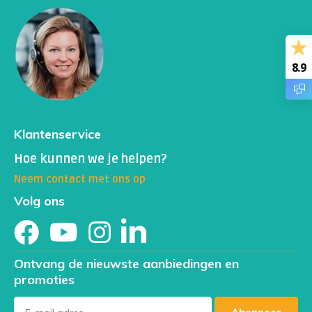
helpen bij het vroegtijdig opsporen van
darmbeschadiging of -ischemie, waardoor de
behandeling snel kan worden gestart en de ernst van de
aandoening kan worden verminderd.
8.9
Klantenservice
Hoe kunnen we je helpen?
Neem contact met ons op
Volg ons
Ontvang de nieuwste aanbiedingen en
promoties