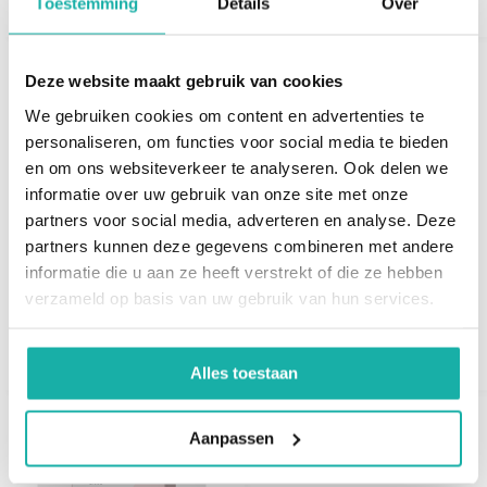
Toestemming
Details
Over
1) Als aanvullende test op
coeliakieantistoffen
gedaan
worden, voor het stellen van de diagnose coeliakie
Deze website maakt gebruik van cookies
2) Voor het evalueren van het effect van het weglaten
We gebruiken cookies om content en advertenties te
van gluten uit het dieet en het meten van het
personaliseren, om functies voor social media te bieden
darmherstel gebruikt worden.
en om ons websiteverkeer te analyseren. Ook delen we
informatie over uw gebruik van onze site met onze
De kans dat een patiënt met positieve
partners voor social media, adverteren en analyse. Deze
coeliakieantistoffen en een verhoogde I-FABP
iGene DNA-test Basic
Gliadine IgA + IgG
partners kunnen deze gegevens combineren met andere
concentratie coeliakie heeft is buitengewoon groot.
informatie die u aan ze heeft verstrekt of die ze hebben
Toevoeging van deze niet-invasieve marker aan de
verzameld op basis van uw gebruik van hun services.
€ 67,-
€ 175,-
€ 195,-
bestaande coeliakierichtlijn zou het aantal
duodenumbiopten dat nu nodig is om de diagnose te
Alles toestaan
bevestigen sterk verminderen, wat zou leiden tot een
evenredige kostenbesparing per nieuw
gediagnosticeerde patiënt. Daarnaast daalden de I-
Aanpassen
FABP-concentraties snel na de start van het glutenvrije