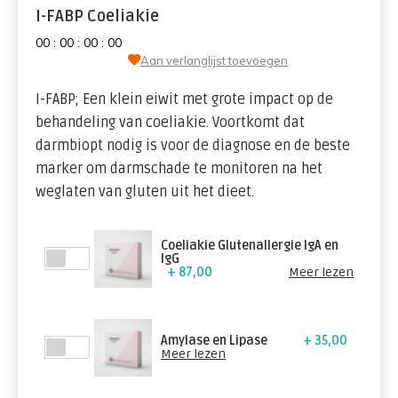
I-FABP Coeliakie
0
0
:
0
0
:
0
0
:
0
0
Aan verlanglijst toevoegen
I-FABP; Een klein eiwit met grote impact op de
behandeling van coeliakie. Voortkomt dat
darmbiopt nodig is voor de diagnose en de beste
marker om darmschade te monitoren na het
weglaten van gluten uit het dieet.
Coeliakie Glutenallergie IgA en
IgG
+ 87,00
Meer lezen
Amylase en Lipase
+ 35,00
Meer lezen