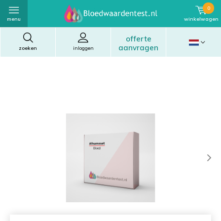
0
menu
winkelwagen
offerte
aanvragen
zoeken
inloggen