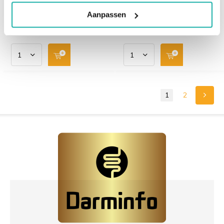
verhoogde waarde van z...
maar kan uitgroeie...
Aanpassen
€ 39,-
€ 149,-
1
2