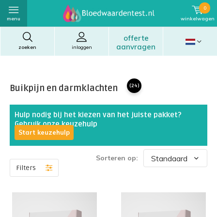
0
menu
winkelwagen
offerte
aanvragen
zoeken
inloggen
Buikpijn en darmklachten
(24)
Hulp nodig bij het kiezen van het juiste pakket?
Gebruik onze keuzehulp
Start keuzehulp
Sorteren op:
Filters