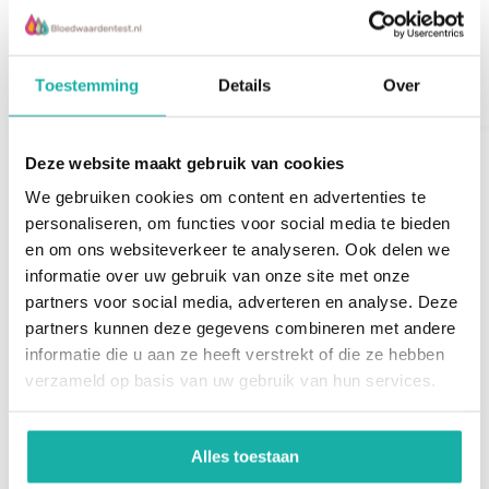
€ 119,-
Toestemming
Details
Over
Deze website maakt gebruik van cookies
We gebruiken cookies om content en advertenties te
personaliseren, om functies voor social media te bieden
en om ons websiteverkeer te analyseren. Ook delen we
informatie over uw gebruik van onze site met onze
partners voor social media, adverteren en analyse. Deze
partners kunnen deze gegevens combineren met andere
SIBO RP uit Urine
Closed Gut
informatie die u aan ze heeft verstrekt of die ze hebben
verzameld op basis van uw gebruik van hun services.
SIBO is een overgroei van
Buikpijn of last van je
dikkedarmbacteriën in de
Alles toestaan
darmen begint meestal bij
dunne darm. Een
closed gut problemen,