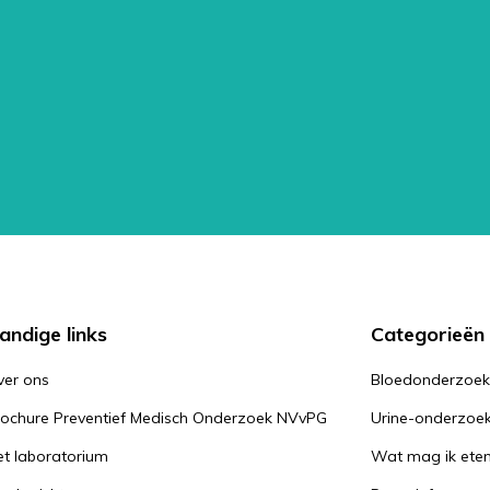
andige links
Categorieën
ver ons
Bloedonderzoe
rochure Preventief Medisch Onderzoek NVvPG
Urine-onderzoe
t laboratorium
Wat mag ik ete