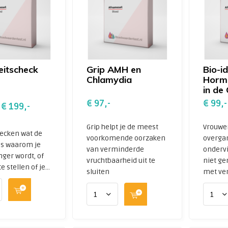
teitscheck
Grip AMH en
Bio-i
Chlamydia
Horm
in de
€ 97,-
€ 99,-
€ 199,-
Grip helpt je de meest
Vrouwe
ecken wat de
voorkomende oorzaken
overga
is waarom je
van verminderde
onderv
nger wordt, of
vruchtbaarheid uit te
niet ge
 stellen of je...
sluiten
met ver.