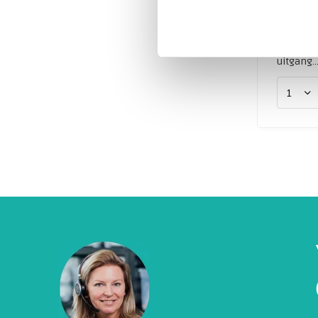
van bio-
hormone
inzicht 
uitgang..