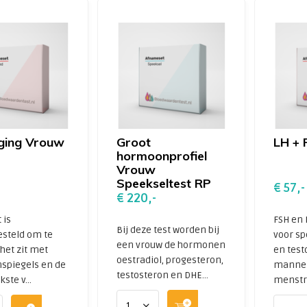
ging Vrouw
Groot
LH + 
hormoonprofiel
Vrouw
Speekseltest RP
€ 57,-
€ 220,-
 is
FSH en 
Bij deze test worden bij
steld om te
voor s
een vrouw de hormonen
het zit met
en test
oestradiol, progesteron,
spiegels en de
manne
testosteron en DHE...
ste v...
menstru