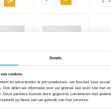
Details
 Bio-
NIEUW Bio-
eke
identieke
 van cookies
ontherapie
Hormoontherapie
ent en advertenties te personaliseren, om functies voor social
ting (zonder
- met gebruik
. Ook delen we informatie over uw gebruik van onze site met on
k
hormonen
nen)
€ 397,-
e. Deze partners kunnen deze gegevens combineren met andere i
erzameld op basis van uw gebruik van hun services.
Gebruik je identieke
 je het gebruik