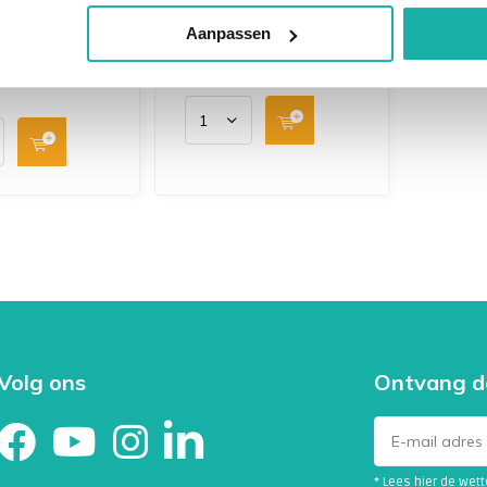
hormonen? Met deze
identieke
bloedtest krijg je inzicht
Aanpassen
n? Dan is
in je hormonale
in je hormonale
balans,...
.
Volg ons
Ontvang d
* Lees hier de wet