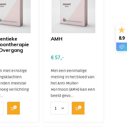
8.9
dentieke
AMH
oontherapie
 Overgang
€ 57,-
n met ernstige
Met een eenmalige
ngsklachten
meting in het bloed van
inden meestal
het Anti-Muller-
noeg verlichting
Hormoon (AMH) kan een
..
beeld gevo...