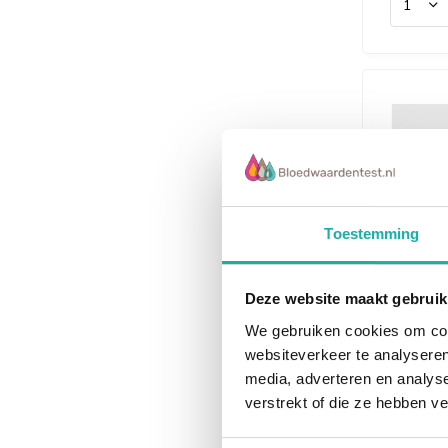
Toestemming
NIEUW
identi
Deze website maakt gebruik
Hormo
We gebruiken cookies om cont
- 0 me
websiteverkeer te analyseren
gebrui
hormo
media, adverteren en analys
€ 397,-
verstrekt of die ze hebben v
Overweeg