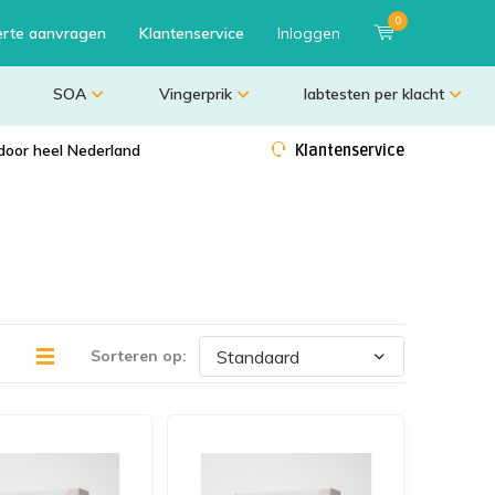
0
erte aanvragen
Klantenservice
Inloggen
SOA
Vingerprik
labtesten per klacht
door heel Nederland
Klantenservice
Sorteren op: