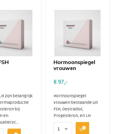
FSH
Hormoonspiegel
vrouwen
€ 97,-
LH zijn belangrijk
Hormoonspiegel
permaproductie
vrouwen bestaande uit
osteron bij
FSH, Oestradiol,
n en
Progesteron, en LH
atiecyc...