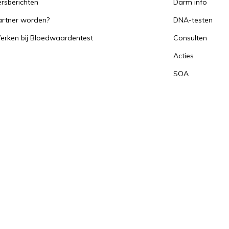
rsberichten
Darm info
artner worden?
DNA-testen
erken bij Bloedwaardentest
Consulten
Acties
SOA