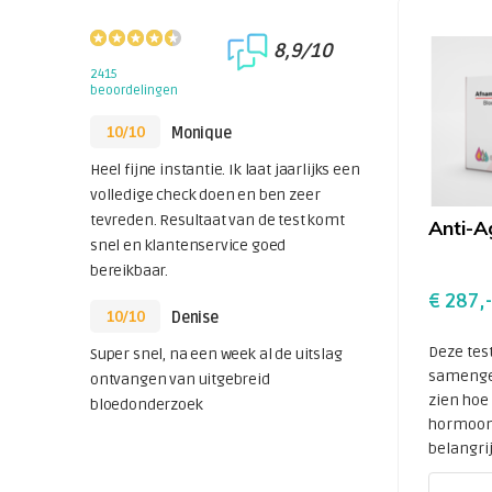
8,9/10
2415
beoordelingen
10/10
Monique
Heel fijne instantie. Ik laat jaarlijks een
volledige check doen en ben zeer
tevreden. Resultaat van de test komt
Anti-A
snel en klantenservice goed
bereikbaar.
€ 287,-
10/10
Denise
Deze test
Super snel, na een week al de uitslag
samenge
ontvangen van uitgebreid
zien hoe 
bloedonderzoek
hormoon
belangrijk