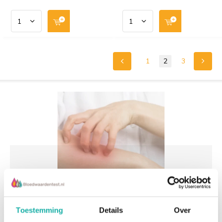
1
2
3
Toestemming
Details
Over
Voedselallergie