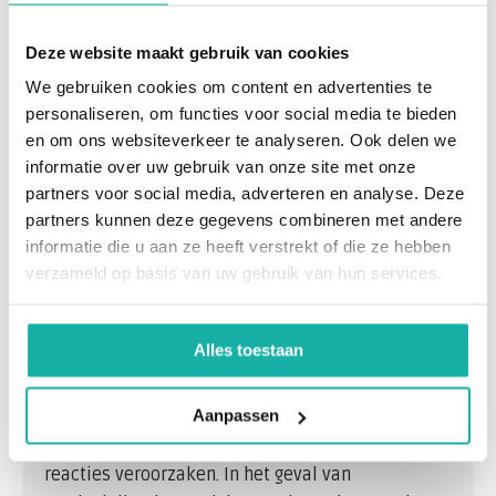
Allergie is een overgevoeligheidsreactie op
Deze website maakt gebruik van cookies
onschadelijke stoffen, zoals stuifmeel van
We gebruiken cookies om content en advertenties te
bomen, grassen of onkruid. We spreken dan van
personaliseren, om functies voor social media te bieden
hooikoorts. Maar men kan ook allergisch zijn voor
en om ons websiteverkeer te analyseren. Ook delen we
huidschilfers van dieren, uitwerpselen van
informatie over uw gebruik van onze site met onze
huisstofmijten en schimmels.
partners voor social media, adverteren en analyse. Deze
partners kunnen deze gegevens combineren met andere
Ook voedsel bevat allergenen. Ons
informatie die u aan ze heeft verstrekt of die ze hebben
immuunsysteem (afweersysteem) beschermt ons
verzameld op basis van uw gebruik van hun services.
lichaam tegen aanvallen en het binnendringen
van lichaamsvreemde stoffen, door het maken
Alles toestaan
van onder andere antistoffen.
Aanpassen
Bij een allergie is het immuunsysteem ontregeld
en maakt het antistoffen (IgE) die averechtse
reacties veroorzaken. In het geval van