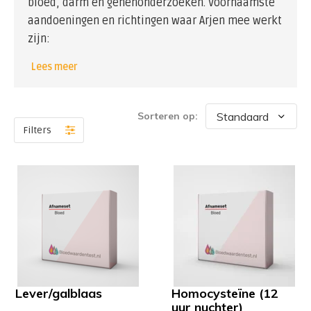
bloed, darm en genenonderzoeken. Voornaamste
aandoeningen en richtingen waar Arjen mee werkt
zijn:
Lees meer
Burn-out en andere stress gerelateerde klachten
ADHD
schildklier
Sorteren op:
immuunstoornissen
Filters
fibromyalgie
reumatische aandoeningen
insuline resistentie en diabetes 2
diverse klachten met de maag, lever en darmen
Door een uitgebreide anamnese en goed naar
jouw biochemie te kijken, probeert Arjen te
onderzoeken waar hij jou moet ondersteunen om
jouw eigen herstellende en genezende vermogen
aan te spreken. Zodra er een richting bepaald is,
Lever/galblaas
Homocysteïne (12
gaat hij jouw helpen de route uit te stippelen. Een
uur nuchter)