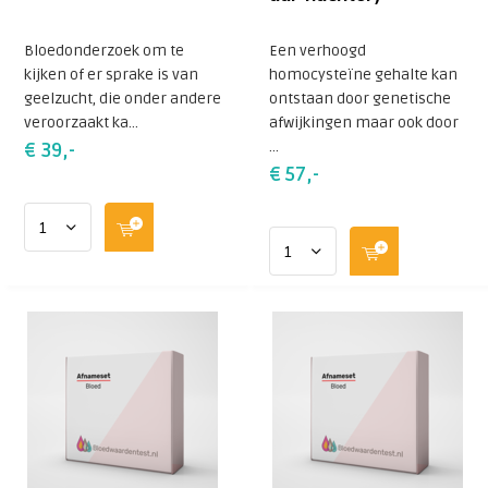
essentieel onderdeel van deze zoektocht is dan
uiteraard ook bloedonderzoek.
Bloedonderzoek om te
Een verhoogd
kijken of er sprake is van
homocysteïne gehalte kan
geelzucht, die onder andere
Zie hiervoor deze testen:
ontstaan door genetische
veroorzaakt ka...
afwijkingen maar ook door
...
€ 39,-
€ 57,-