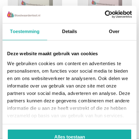
Methylhistamine RP
ANA screening
uit urine
Toestemming
Details
Over
METHYLHISTAMINE Een
Test om te onderzoeken of
afbraakproductvan
het afweersysteem anti-
Deze website maakt gebruik van cookies
histamine en wordt
nucleaire antistoffen (ANA)
We gebruiken cookies om content en advertenties te
gebruikt in een screening
aanmaakt.
personaliseren, om functies voor social media te bieden
op mast...
€ 39,-
en om ons websiteverkeer te analyseren. Ook delen we
€ 137,-
informatie over uw gebruik van onze site met onze
partners voor social media, adverteren en analyse. Deze
partners kunnen deze gegevens combineren met andere
informatie die u aan ze heeft verstrekt of die ze hebben
verzameld op basis van uw gebruik van hun services.
1
2
Alles toestaan