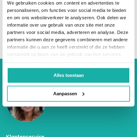
We gebruiken cookies om content en advertenties te
€ 137,-
aardbei, ananas, druiven, kiwi, mango, papaja,
personaliseren, om functies voor social media te bieden
vijgenVoedselintolerantie test
en om ons websiteverkeer te analyseren. Ook delen we
cacao en chocolade
informatie over uw gebruik van onze site met onze
drop
partners voor social media, adverteren en analyse. Deze
eieren
partners kunnen deze gegevens combineren met andere
kruiden en specerijen, gember, kaneel, kardemon, kerrie,
informatie die u aan ze heeft verstrekt of die ze hebben
koriander, laos,
verzameld op basis van uw gebruik van hun services.
paprikapoeder, peper en vanille
peulvruchten, noten, zaden en pinda’s
schaal- en schelpdieren (garnalen, krab en mosselen)
Alles toestaan
varkensvlees
Zoals je kunt zien is er behoorlijk wat voeding waar je
Aanpassen
op kunt reageren. Maar op welke voeding reageer je nu
het meest, waar heeft jouw lichaam het meeste last
van? Voedingsmiddelen waar je gevoelig voor bent
zorgen voor een verzwakt immuunsysteem. Het is
daarom belangrijk om te weten welke voeding je wel
Klantenservice