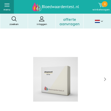
0
menu
winkelwagen
offerte
aanvragen
zoeken
inloggen