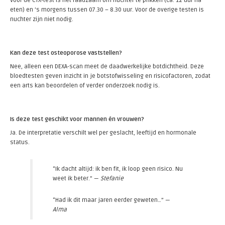
Voor de CTX-test is het raadzaam om nuchter te prikken (ca. 12 uur na
eten) en ’s morgens tussen 07.30 – 8.30 uur. Voor de overige testen is
nuchter zijn niet nodig.
Kan deze test osteoporose vaststellen?
Nee, alleen een DEXA-scan meet de daadwerkelijke botdichtheid. Deze
bloedtesten geven inzicht in je botstofwisseling en risicofactoren, zodat
een arts kan beoordelen of verder onderzoek nodig is.
Is deze test geschikt voor mannen én vrouwen?
Ja. De interpretatie verschilt wel per geslacht, leeftijd en hormonale
status.
“Ik dacht altijd: ik ben fit, ik loop geen risico. Nu
weet ik beter.” —
Stefanie
“Had ik dit maar jaren eerder geweten…” —
Alma