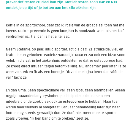
preventief testen cruciaal kan zijn. Met labtesten zoals BAP en NTX
ontdek je op tijd of je botten aan het afbrokkelen zijn.
Koffie in de sportschool, daar zat ik, rozig van de groepsles, toen het me
ineens raakte:
preventie is geen luxe, het is noodzaak
. Want als het kalf
verdronken is… tja, dan is het al te laat.
Neem Stefanie. 50 jaar, altijd sportief. Tot die dag. Ze struikelde, viel, en
krak — heup gebroken. Paniek? Natuurlijk. Maar er zat ook een bizar soort
geluk in die val: in het ziekenhuis ontdekten ze dat ze osteoporose had.
Ze kreeg direct infusen tegen botontkalking. Nu, anderhalf jaar later, is ze
weer zo sterk en fit als een hoentje. “Ik voel me bijna beter dan vóór die
val,” lacht ze.
En dan Alma. Geen spectaculaire val, geen gips, geen alarmbellen. Alleen
rugpijn. Maandenlang. Fysiotherapie hielp niet echt. Pas na een
uitgebreid onderzoek bleek ook zij
osteoporose
te hebben. Maar toen
waren haar wervels al aangetast. Een jaar behandeling later zijn haar
botten nog steeds gevaarlijk dun. Ze durft niet meer mee te sporten
zoals vroeger. “Ik ben bang om te breken,” zegt ze.