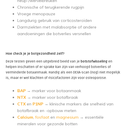
heup-/wervelbreuken
Chronische of terugkerende rugpijn
Vroege menopauze
Langdurig gebruik van corticosteroïden
Darmziekten met malabsorptie of andere
aandoeningen die botverlies versnellen
Hoe check je je botgezondheid zelf?
Deze testen geven een uitgebreid beeld van je
botstofwisseling
en
helpen inschatten of er sprake kan zijn van verhoogd botverlies of
verminderde botaanmaak. Handig als een DEXA-scan (nog) niet mogelijk
is, maar er wel klachten of risicofactoren zijn voor osteoporose.
BAP
→ marker voor botaanmaak
NTX
→ marker voor botafbraak
CTX
en
P1NP
→ klinische markers die snelheid van
botafbraak en -opbouw meten
Calcium
,
fosfaat
en
magnesium
→ essentiële
mineralen voor gezonde botten