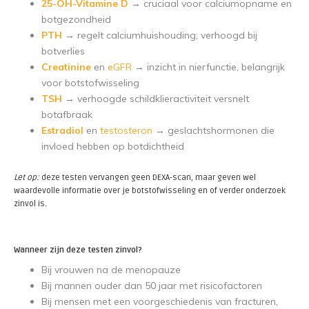
25-OH-Vitamine D
→ cruciaal voor calciumopname en
botgezondheid
PTH
→ regelt calciumhuishouding; verhoogd bij
botverlies
Creatinine
en
eGFR
→ inzicht in nierfunctie, belangrijk
voor botstofwisseling
TSH
→ verhoogde schildklieractiviteit versnelt
botafbraak
Estradiol
en
testosteron
→ geslachtshormonen die
invloed hebben op botdichtheid
Let op:
deze testen vervangen geen DEXA-scan, maar geven wel
waardevolle informatie over je botstofwisseling en of verder onderzoek
zinvol is.
Wanneer zijn deze testen zinvol?
Bij vrouwen na de menopauze
Bij mannen ouder dan 50 jaar met risicofactoren
Bij mensen met een voorgeschiedenis van fracturen,