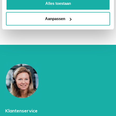
€ 57,-
Alles toestaan
Belangrijk om te weten
De CTX-waarde
varieert met het dagritme
: het is
Aanpassen
's ochtends nuchter het hoogst.
Daarom moet de
bloedafname 's morgens tussen 7.30 en 8.30 uur
nuchter plaatsvinden (na 12 uur vasten).
wordt vaak samen met andere markers van
botstofwisseling bepaald, zoals
P1NP
(een
marker voor botopbouw).
Voorbeeld van uitslag (indicatief):
Lage CTX: kan wijzen op weinig botafbraak (goed
bij succesvolle behandeling van osteoporose).
Hoge CTX: kan wijzen op actieve botafbraak
(bijvoorbeeld bij onbehandelde osteoporose of
Klantenservice