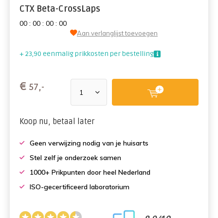
CTX Beta-CrossLaps
0
0
:
0
0
:
0
0
:
0
0
Aan verlanglijst toevoegen
+ 23,90 eenmalig prikkosten per bestelling
€
57,-
Koop nu, betaal later
Geen verwijzing nodig van je huisarts
Stel zelf je onderzoek samen
1000+ Prikpunten door heel Nederland
ISO-gecertificeerd laboratorium