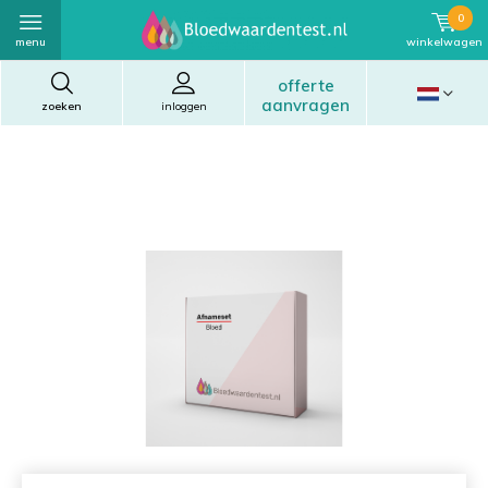
0
menu
winkelwagen
offerte
aanvragen
zoeken
inloggen