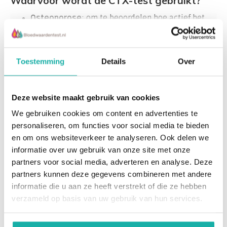
Waarvoor wordt de CTX-test gebruikt?
Osteoporose
: om te beoordelen hoe actief het
botafbraakproces is.
Lees meer
Evaluatie van behandeling
: bij mensen die
Toestemming
Details
Over
medicijnen gebruiken tegen botontkalking (zoals
bisfosfonaten), om te kijken of de behandeling
Recent bekeken
effectief is.
Deze website maakt gebruik van cookies
We gebruiken cookies om content en advertenties te
Verhoogd risico op botbreuken
: bij vrouwen na
personaliseren, om functies voor social media te bieden
de overgang, mensen met een laag
en om ons websiteverkeer te analyseren. Ook delen we
lichaamsgewicht, bijwerkingen van medicijnen
informatie over uw gebruik van onze site met onze
zoals corticosteroïden, of bij mannen met
partners voor social media, adverteren en analyse. Deze
testosterontekort.
partners kunnen deze gegevens combineren met andere
informatie die u aan ze heeft verstrekt of die ze hebben
CTX Beta-CrossLaps
verzameld op basis van uw gebruik van hun services.
Botmetastasen
: soms ook in de oncologie, om te
test
volgen of kanker is uitgezaaid naar het bot.