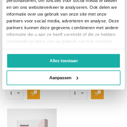
personaliseren, om functies voor social media te bieden
en om ons websiteverkeer te analyseren. Ook delen we
informatie over uw gebruik van onze site met onze
partners voor social media, adverteren en analyse. Deze
Antistoffen tegen
Intrinsic factor Anti-
partners kunnen deze gegevens combineren met andere
pariëtale cellen
IF
informatie die u aan ze heeft verstrekt of die ze hebben
maagontsteking
verzameld op basis van uw gebruik van hun services.
Deze bloedtest wordt
Intrinsieke factor is nodig
gebruikt als hulp bij de
voor de opname van
diagnose van en auto-
vitamine B12 uit het
Alles toestaan
immuungastritis en en...
voedsel. Als dit niet ...
€ 67,-
€ 57,-
Aanpassen