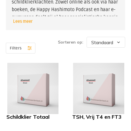
schildklierklachten. Zowel online als ook via haar
boeken, de Happy Hashimoto Podcast en haar e-
cursussen deelt zij al haar specialistische kennis
Lees meer
over de trage schildklier en het immuunsysteem
en biedt concrete tools om zelf mee aan de slag
te gaan.
Sorteren op:
Filters
“Je hoeft niet te leren leven met de restklachten
van je trage schildklier. Naast het slikken van de
juiste dosis schildkiermedicatie zijn er
nog talloze andere manieren waarop jij met
kleine aanpassingen in voeding en leefstijl je
vitale ik weer terug kan krijgen. Enige wat je
nodig hebt is een heldere uitleg (weetkracht),
handige tools met overzichtelijk stappenplan en
een gezonde dosis nieuwsgierigheid naar
Schildklier Totaal
TSH, Vrij T4 en FT3
de werking van jouw lichaam.