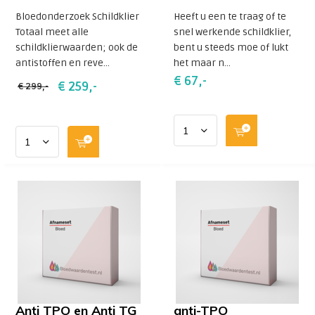
Bloedonderzoek Schildklier
Heeft u een te traag of te
Pak de regie over je gezondheid. Maar wel op een
Totaal meet alle
snel werkende schildklier,
manier die echt bij jou past.
schildklierwaarden; ook de
bent u steeds moe of lukt
Ik help je hier graag bij!
antistoffen en reve...
het maar n...
€ 67,-
€ 259,-
€ 299,-
Anti TPO en Anti TG
anti-TPO