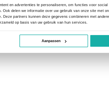
ent en advertenties te personaliseren, om functies voor social
en intrinsieke factor aanwezig en
. Ook delen we informatie over uw gebruik van onze site met on
e. Deze partners kunnen deze gegevens combineren met andere i
 factor sluit pernicieuze anemie
erzameld op basis van uw gebruik van hun services.
nemie komen antistoffen tegen
er specifiek voor de ziekte.
Aanpassen
en vitamine B12 injectie kan fout
 vitamine B12 kan vals hoge
 een hoge IF waarde, kunnen beide
ensen zijn geen antistoffen tegen
eke factor sluit pernicieuze