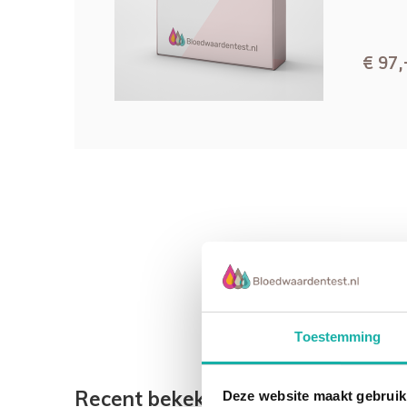
voor de aanmaak van rode bloedcellen, kan g
bloedarmoede. Deze specifieke vorm van blo
anemie'.
€ 97,
Normaal gesproken maakt het afweersystee
aan om lichaamsvreemde indringers, zoals bac
Maar soms gaat er wat mis en worden er anti
lichaamseigen verbinding, in dit geval intrin
lichaamsfunctie wordt verstoord en een ziek
een auto-immuunziekte. De vorming van auto
worden als een vergissing van het afweersys
Een grote groep van de patiënten heeft geen 
bloedcellen dus de diagnose zou daar niet v
Anemie komt vaker voor in combinatie met 
Toestemming
Hashimoto, Graves, Diabetes I, hypoparathyre
en Lambert Eaton syndroom.
Recent bekeken
Deze website maakt gebruik