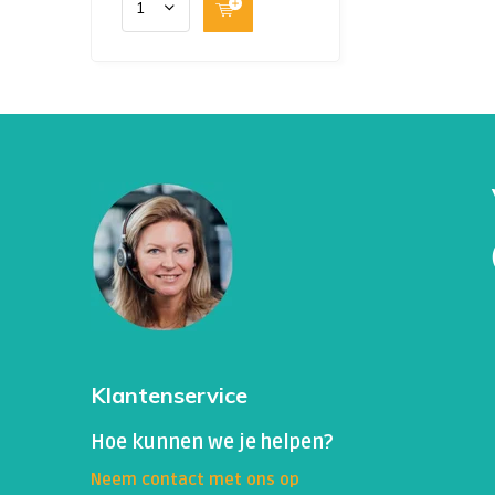
Bij 80% van de patiënten met pernicieuze a
intrinsieke factor voor en is de uitslag positie
specifiek voor de ziekte.
Antistoffen tegen Pariëtale cellen
Deze test wordt gebruikt als hulp bij de diag
immuungastritis en pernicieuze anemie.
Om de oorzaak van een verlaagde vitamine B
Auto-immuun gastritis is een aandoening wa
cellen in de maag aanvalt. De slijmvlieslaa
raakt daardoor blijvend beschadigd. Hierdoo
ontstaan. Pernicieuze anemie is dus geen op
komt alleen voor als gevolg van een auto-imm
Klantenservice
Pernicieuze anemie is een bepaald soort bl
Hoe kunnen we je helpen?
gevolg van een auto-immuun gastritis. Dit is
Neem contact met ons op