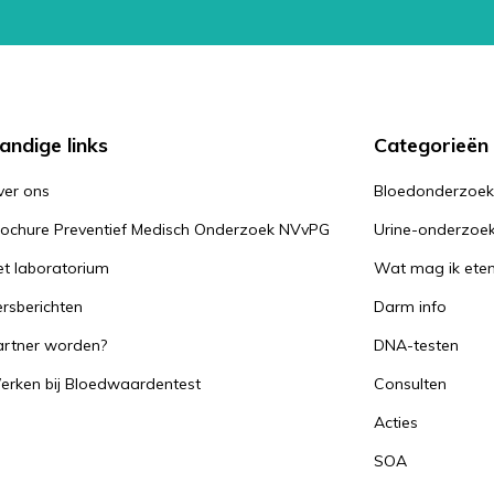
d kan zijn en bepaalde vitamines
itamine B12 tekort. Dit kan op den
-immuun gastritis wordt ook wel
slijmvliesontsteking.
andige links
Categorieën
ver ons
Bloedonderzoe
ontsteking geeft vaak nauwelijks
 optreden zijn:
rochure Preventief Medisch Onderzoek NVvPG
Urine-onderzoe
t laboratorium
Wat mag ik ete
rsberichten
Darm info
artner worden?
DNA-testen
erken bij Bloedwaardentest
Consulten
Acties
SOA
 kan het maagslijmvlies blijvend