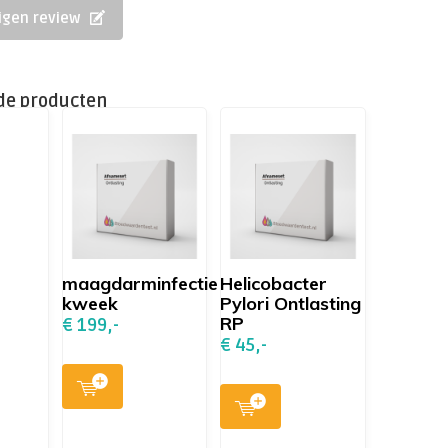
eigen review
de producten
maagdarminfectie
Helicobacter
kweek
Pylori Ontlasting
RP
€ 199,-
€ 45,-