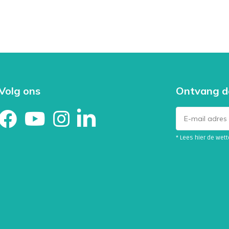
nemie komen antistoffen tegen
f. De antistoffen zijn zeer
nose van auto-
Volg ons
Ontvang d
12-waarde te achterhalen.
arbij het afweersysteem de eigen
g aan de binnenkant van de maag
* Lees hier de wet
r kan een pernicieuze anemie
 zichzelf staande aandoening. Het
uun gastritis.
oedarmoede die kan ontstaan als
 een aandoening waarbij de