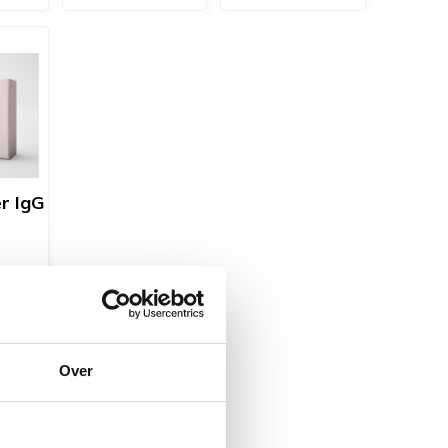
er IgG
Over