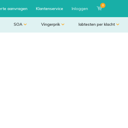
0
erte aanvragen
Klantenservice
Inloggen
SOA
Vingerprik
labtesten per klacht