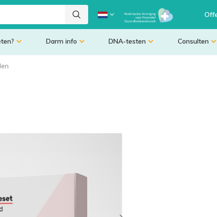
Off
eten?
Darm info
DNA-testen
Consulten
len