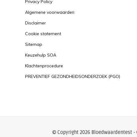
Privacy Policy
veranderen. Een gevolg hiervan is dat de slij
Dit wordt atrofische gastritis genoemd (atrofi
Algemene voorwaarden
verschrompelen van weefsel). Atrofische gastr
Disclaimer
chronische maagslijmvliesontsteking van het 
Cookie statement
Een vitamine B12 tekort dat wordt veroorzaakt
Sitemap
wordt ook wel pernicieuze anemie genoemd. 
Keuzehulp SOA
andere klachten ontstaan. Herkenbaar bij p
Klachtenprocedure
een pijnlijke tong, vermoeidheid, een licht ge
Doordat het lichaam beschikt over grote res
PREVENTIEF GEZONDHEIDSONDERZOEK (PGO)
kan het een aantal jaren duren voordat een v
vroegdetectie is de
Holo TC
test het meest ge
toelichting uitslag AUTOANTILICHAMEN tegen 
Eenheid waarin gemeten wordt is: U/ml
Als de uitslag lager dan 7 ligt, zijn er geen 
< 7.
© Copyright 2026 Bloedwaardentest -