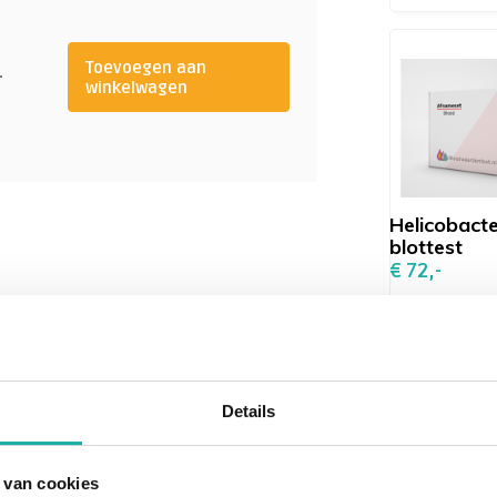
ebrek aan vitamine B12 leiden tot
edarmoede heet 'penicieuze
Toevoegen aan
-
winkelwagen
m (immuunsysteem) antistoffen
teriën of virussen, te verdrijven.
stoffen geproduceerd tegen een
sic factor, waardoor een
Helicobact
te kan ontstaan. We spreken van
blottest
antistoffen kan dus gezien
€ 72,-
teem.
bloedarmoede of te grote rode
an af mogen hangen. Pernicieuze
andere auto-immuunziekten, zoals
Details
oidie, vitiligo, Myasthenis Gravis
 van cookies