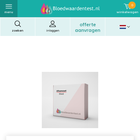
0
menu
winkelwagen
offerte
aanvragen
zoeken
inloggen