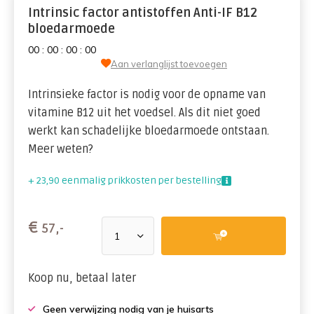
Intrinsic factor antistoffen Anti-IF B12
bloedarmoede
0
0
:
0
0
:
0
0
:
0
0
Aan verlanglijst toevoegen
Intrinsieke factor is nodig voor de opname van
vitamine B12 uit het voedsel. Als dit niet goed
werkt kan schadelijke bloedarmoede ontstaan.
Meer weten?
+ 23,90 eenmalig prikkosten per bestelling
€
57,-
Koop nu, betaal later
Geen verwijzing nodig van je huisarts