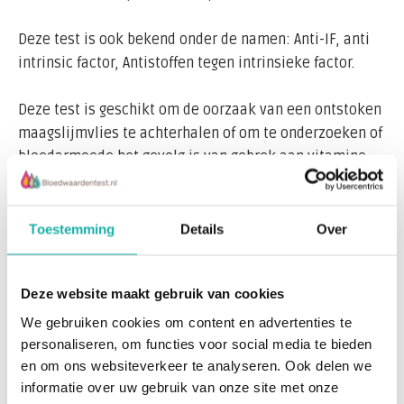
Deze test is ook bekend onder de namen: Anti-IF, anti
intrinsic factor, Antistoffen tegen intrinsieke factor.
Deze test is geschikt om de oorzaak van een ontstoken
maagslijmvlies te achterhalen of om te onderzoeken of
bloedarmoede het gevolg is van gebrek aan vitamine
B12.
Intrinsieke factor (intrinsic factor) is nodig voor de
Toestemming
Details
Over
Lees meer
opname van vitamine B12 uit het voedsel. Als dit niet
goed werkt kan schadelijke bloedarmoede ontstaan.
Deze website maakt gebruik van cookies
Deze bloedarmoede Pernicieuze Anemie genaamd, is
Recent bekeken
één van de meest voorkomende oorzaken van een
We gebruiken cookies om content en advertenties te
vitamine B12-tekort en is vaak een auto-
personaliseren, om functies voor social media te bieden
en om ons websiteverkeer te analyseren. Ook delen we
immuunziekte. De ziekte karakteriseert zich door
informatie over uw gebruik van onze site met onze
chronische ontsteking en verdunning,verschrompeling