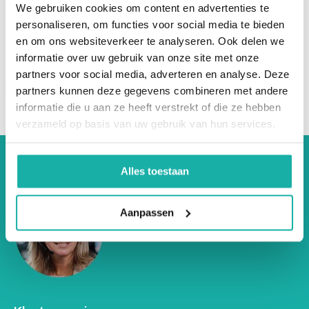
maagslijmvliesontsteking.
We gebruiken cookies om content en advertenties te
€ 67,-
personaliseren, om functies voor social media te bieden
Naast deze test wordt ook de test
antistoffen
en om ons websiteverkeer te analyseren. Ook delen we
tegen intrinsieke factor
aanbevolen om de oorzaak van
informatie over uw gebruik van onze site met onze
pernicieuze anemie te achterhalen.
partners voor social media, adverteren en analyse. Deze
partners kunnen deze gegevens combineren met andere
informatie die u aan ze heeft verstrekt of die ze hebben
Een chronische of atrofische maagslijmvliesontsteking
verzameld op basis van uw gebruik van hun services.
geeft vaak nauwelijks of slechts vage klachten.
Klachten die kunnen optreden zijn:
Alles toestaan
pijn in de maagstreek
misselijkheid
opgeblazen gevoel
Aanpassen
gebrek aan eetlust
brandend maagzuur
soms braken
Lange termijn gevolgen