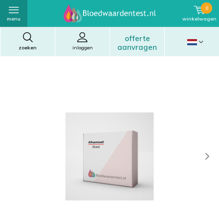
0
menu
winkelwagen
offerte
aanvragen
zoeken
inloggen