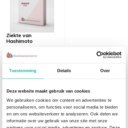
menstruatiebloedingen.
TSH
Wordt gemaakt in de hypofyse, een belangrijke
Ziekte van
hormoonproducerende klier in de hersenen. TSH zorgt
Hashimoto
ervoor dat steeds de juiste hoeveelheid
schildklierhormoon (T4 en T3) wordt aangemaakt.
€ 97,-
Schildklierhormoon regelt het gebruik van energie in
het lichaam het heeft een soort thermostaatfunctie.
Toestemming
Details
Over
Vrij T4
Recent bekeken
Deze website maakt gebruik van cookies
(FT4, free T4, vrij T4, vrij thyroxine) is een
We gebruiken cookies om content en advertenties te
schildklierhormoon. Dit hormoon zorgt ervoor dat
personaliseren, om functies voor social media te bieden
allerlei processen in het lichaam snel genoeg verlopen.
en om ons websiteverkeer te analyseren. Ook delen we
Een te lage waarde duidt op een te traag werkende
informatie over uw gebruik van onze site met onze
schildklier. Een te hoog FT4 duidt op een te snel
partners voor social media, adverteren en analyse. Deze