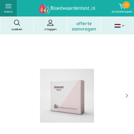
0
menu
winkelwagen
offerte
aanvragen
zoeken
inloggen