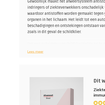
Gewoonlijk maakt het afweersysteem antist
indringers of ziekteverwekkers onschadelijk 
waardoor antistoffen worden gemaakt tegen g
organen in het lichaam. Het leidt tot een a
beschadigingen en ontstekingen ontstaan va
zoals in dit geval de schildklier.
Om een autoimmuunschildklierziekte op te s
schildklier die wordt veroorzaakt door een f
Lees meer
afweersysteem.
Tabel: Hormoon en auto-antistof karakteristi
auto-immuniteit *
Ziekte van Graves
Ziekte v
Dit 
Ziekt
TSH
verlaagd
TSH
immuu
T4
,
T3
,
verhoogd
T4, T3,
(1)