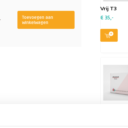
Vrij T3
ptor
n
6%
€ 35,-
Toevoegen aan
-
winkelwagen
okkerend)
-
n
95%
r
)
ntistoffen
50-60%
r)
t getest heeft is het raadzaam dit
Vrij T4 en V
T3
sten voor een compleet beeld.
€ 45,-
ldklier al van streek gemaakt