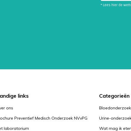
* Lees hier de wet
andige links
Categorieën
ver ons
Bloedonderzoe
rochure Preventief Medisch Onderzoek NVvPG
Urine-onderzoe
t laboratorium
Wat mag ik ete