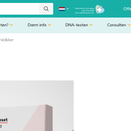
Off
eten?
Darm info
DNA-testen
Consulten
ldklier