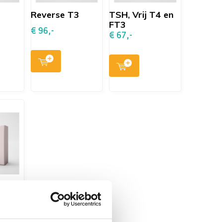
Reverse T3
TSH, Vrij T4 en
FT3
€ 96,-
€ 67,-
rij