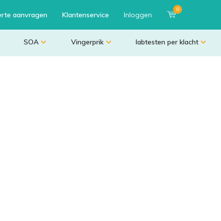
0
erte aanvragen
Klantenservice
Inloggen
SOA
Vingerprik
labtesten per klacht