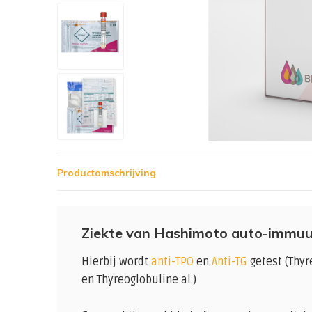
Productomschrijving
Ziekte van Hashimoto auto-immuun
Hierbij wordt
anti-TPO
en
Anti-TG
getest (Thyr
en Thyreoglobuline al.)