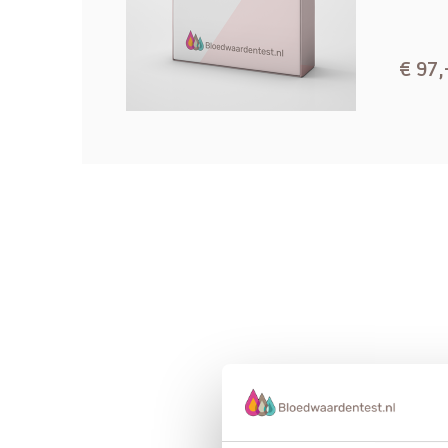
TSH-receptor
TSH-rece
antistoffen
80-100%
antistoffe
€ 97,
(veelal
(veelal bl
stimulerend)
TPO auto
TPO auto-
45-80%
antistoffe
antistoffen
(hoge
tite
Tg auto-
Tg auto-a
12-30%
antistoffen
(hoge tite
% binnen de patiëntenpopulatie
Als je huisarts de schildklierwaarden nog nie
onderzoek aan te vullen met onderstaande te
Daarmee kun je zien of je antistoffen je schi