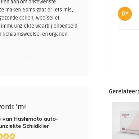
offen aan om ongewenste
te maken. Soms gaat er iets mis,
DY
ezonde cellen, weefsel of
utoimmuunziekte waarbij onbedoeld
n lichaamsweefsel en organen,
poren een afwijking van de
oute werking van het
eken bij diagnose schildklier
Gerelateer
an Hashimoto
wordt 'm!
e van Hashimoto auto-
verhoogd
nziekte Schildklier
verlaagd