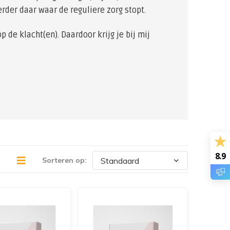
rder daar waar de reguliere zorg stopt.
p de klacht(en). Daardoor krijg je bij mij
 en gezondheid te herstellen en te
 van de verschillende bloedwaardentesten
8.9
Sorteren op: