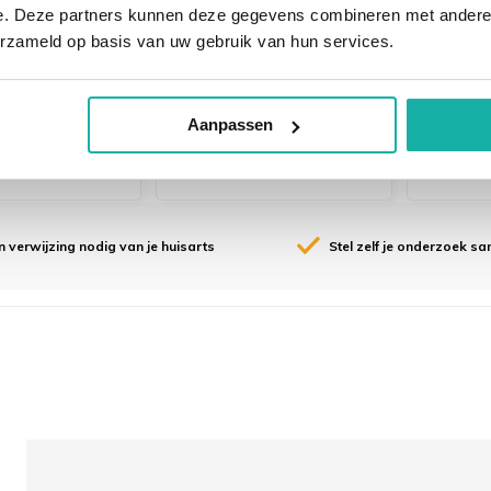
hoogd
Suikerziekte? Diabetes
Test om
e. Deze partners kunnen deze gegevens combineren met andere i
teïne gehalte
de HbA1c test geeft aan
te spor
erzameld op basis van uw gebruik van hun services.
taan door
wat er de afgelopen
botpro
he afwijkingen
maanden met uw
bijschi
door ...
suikerg...
onbegre
Aanpassen
 verwijzing nodig van je huisarts
Stel zelf je onderzoek s