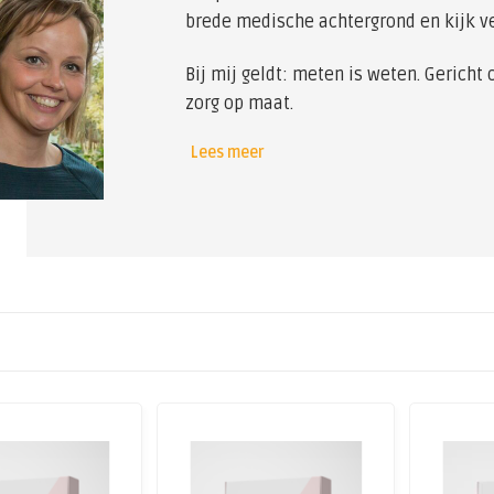
brede medische achtergrond en kijk ve
Bij mij geldt: meten is weten. Gericht o
zorg op maat.
Lees meer
Doel is de balans in leefstijl, voeding
behouden.
Op deze pagina vind je een overzicht
en kan je de testen direct bestellen.