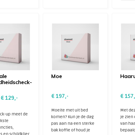
ale
Moe
Haaru
heidscheck-
€ 197,-
€ 157,
€ 129,-
Moeite met uit bed
Met dez
ck-up meet de
komen? Kun je de dag
je zien
jkste
pas aan na een sterke
van haa
ncties,
bak koffie of houd je
bepaald
 en schildklier.