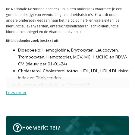
De Nationale Gezondheidscheck-up is een onderzoek waarmee je een
goed beeld krijgt van eventuele gezondheidsrisico’s. Er wordt onder
andere onderzoek gedaan naar het risico op hart- en vaatziekten, de
nierfunctie, leverwaarden, ontstekingsindicatoren, schildklierfunctie,
bloedsuikerspiegel en de vitamines B12 en D.
Dit bloedonderzoek bestaat uit:
Bloedbeeld: Hemoglobine, Erytrocyten, Leucocyten,
Trombocyten, Hematocriet, MCV, MCH, MCHC en RDW-
CV (nieuw per 01-01-24)
Cholesterol: Cholesterol totaal, HDL, LDL, HDL/LDL risico
index en Triglyceriden
Leverwaarden: ALAT en Gamma GT
Nierfunctie: Creatinine en GFR berekening
Lees meer
Bloedsuikerspiegel: Glucose
Schildklier: TSH
Ontstekingen: CRP
Vitamines: Vitamine D3 en Vitamine B12
Vochthuishouding: Natrium
Hoe werkt het?