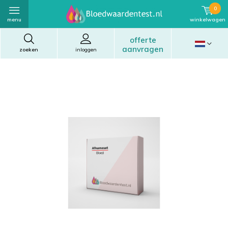
0
menu
winkelwagen
offerte
aanvragen
zoeken
inloggen