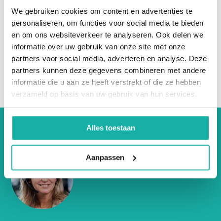
voldoende hoeveelheden glutathion te produceren.
onsc...
We gebruiken cookies om content en advertenties te
Glutathion deficiëntie leidt tot celbeschadiging en het
€ 77,-
personaliseren, om functies voor social media te bieden
verlies om optimaal te kunnen functioneren. Je energie
en om ons websiteverkeer te analyseren. Ook delen we
daalt en ontstekingen komen vaker voor, ziektes
informatie over uw gebruik van onze site met onze
ontstaan makkelijker of het verouderingsproces wordt
partners voor social media, adverteren en analyse. Deze
versneld.
partners kunnen deze gegevens combineren met andere
informatie die u aan ze heeft verstrekt of die ze hebben
verzameld op basis van uw gebruik van hun services.
Om het lichaam te beschermen tegen vrije radicalen
worden antioxidanten en glutathion ingezet.
Gezamenlijk vormen deze een stevige basis om
Alles toestaan
aandoeningen en ziekten te vermijden. Omdat vrije
radicalen worden afgevangen, kunnen deze geen
Aanpassen
schade aan gezonde lichaamscellen aanrichten.
Daling van glutathion komt voor bij:
diabetes