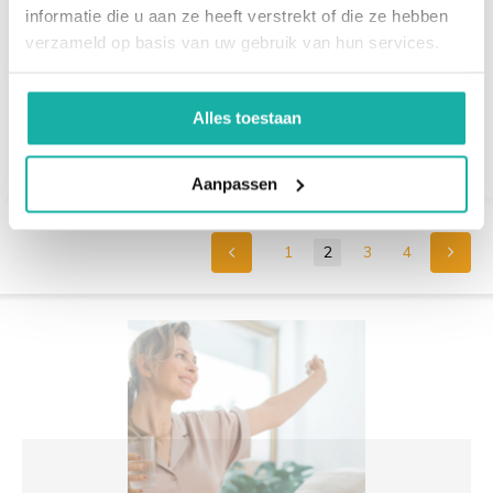
meet Adrenaline,
Cortisol Oestradiol bij
informatie die u aan ze heeft verstrekt of die ze hebben
dopamine, noradrenaline
vrouwen / t...
verzameld op basis van uw gebruik van hun services.
en serotonine
€ 197,-
€ 167,-
Alles toestaan
Aanpassen
1
2
3
4