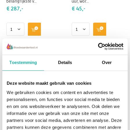
belangrijkste v...
uur, wor...
€ 287,-
€ 45,-
Toestemming
Details
Over
Deze website maakt gebruik van cookies
We gebruiken cookies om content en advertenties te
Neurotransmitters -
Hypofyse
personaliseren, om functies voor social media te bieden
Basis
en om ons websiteverkeer te analyseren. Ook delen we
informatie over uw gebruik van onze site met onze
Urinetest
Hypofyse bloedonderzoek
partners voor social media, adverteren en analyse. Deze
Neurotransmitters basis
bestaat uit TSH Vrij T4 LH FSH
partners kunnen deze gegevens combineren met andere