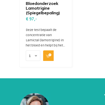
Bloedonderzoek
Lamotrigine
(Spiegelbepaling)
€ 97,-
Deze test bepaalt de
concentratie van
Lamictal (lamotrigine) in
het bloed en helpt bij het...