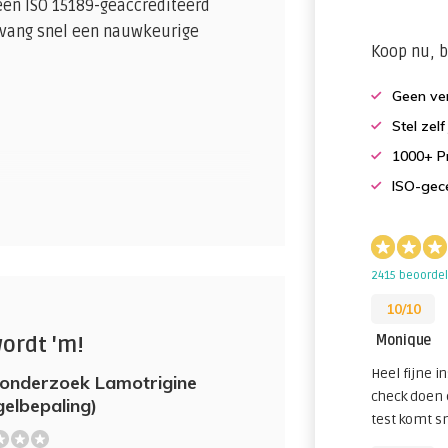
een ISO 15189-geaccrediteerd
tvang snel een nauwkeurige
Koop nu, b
Geen ver
Stel zel
1000+ Pr
ISO-gece
amotrigine, een geneesmiddel dat
ire stoornissen. Het monitoren van
seren van de behandeling en het
2415 beoorde
10/10
wordt 'm!
Monique
Heel fijne in
het opnieuw innemen van de
onderzoek Lamotrigine
check doen 
gelbepaling)
test komt s