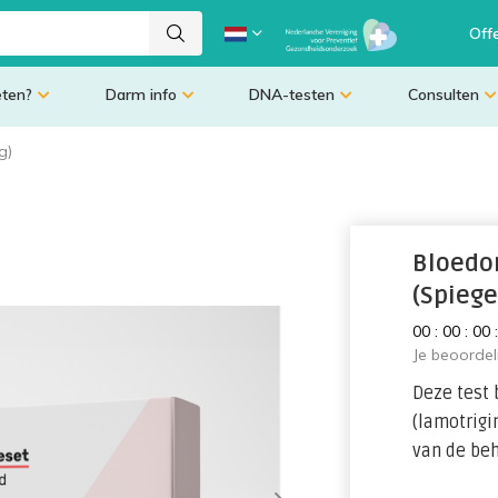
Off
eten?
Darm info
DNA-testen
Consulten
g)
Bloedo
(Spiege
0
0
:
0
0
:
0
0
Je beoorde
Deze test 
(lamotrigi
van de beh