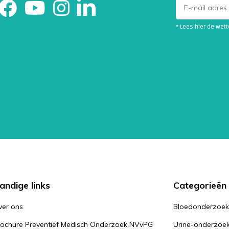
* Lees hier de wet
andige links
Categorieën
ver ons
Bloedonderzoe
rochure Preventief Medisch Onderzoek NVvPG
Urine-onderzoe