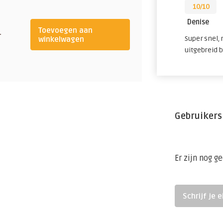
10/10
Denise
Toevoegen aan
-
Super snel,
winkelwagen
uitgebreid 
rometrie (LC-MS), een nauwkeurige
spiegels in het bloed.
Gebruikers
timalisatie van de behandeling
erdosering
Er zijn nog g
15189
Schrijf je 