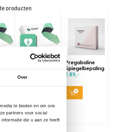
de producten
test
iGene DNA-test
Pregabaline
Health
Spiegelbepaling
€ 89,-
€ 299,-
€ 339,-
Over
9,-
 media te bieden en om ons
ze partners voor social
nformatie die u aan ze heeft