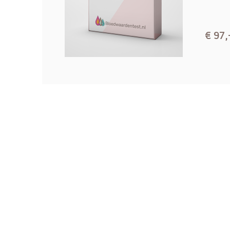
Verzending: Via medische post
Referentiewaarden
€ 97,
Therapeutisch gebied: 3,0 - 15,0 mg/l
Toxisch gebied: > 20 mg/l
Analysemethode
LCMS: Vloeistofchromatografie-massaspect
methode voor het kwantificeren van medicijn
Klinische Indicatie
Therapiecontrole van lamotrigine
Monitoring van medicijnconcentraties ter op
Observatie bij vermoeden van onder- of ov
Geaccrediteerd laboratorium: volgens ISO 
deze test wordt dagelijks geanalyseerd.
evg1002025