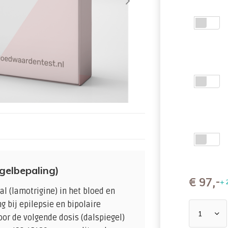
gelbepaling)
€
97,-
+ 
l (lamotrigine) in het bloed en
g bij epilepsie en bipolaire
oor de volgende dosis (dalspiegel)