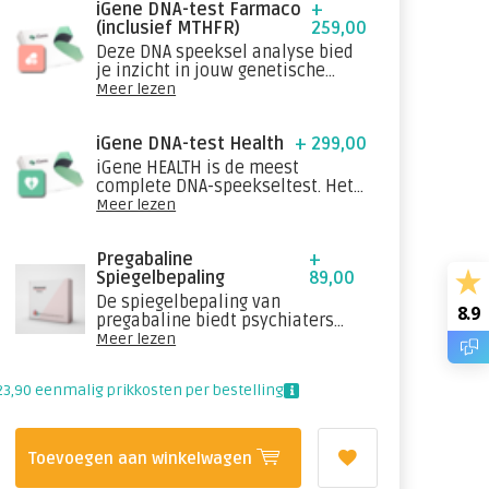
iGene DNA-test Farmaco
+
(inclusief MTHFR)
259,00
Deze DNA speeksel analyse bied
je inzicht in jouw genetische
aanleg voor medicijnen ook wel
Meer lezen
farmacogenetica, ofwel
medicijngevoeligheid genoemd.
iGene DNA-test Health
+ 299,00
iGene HEALTH is de meest
complete DNA-speekseltest. Het
geeft informatie over alle
Meer lezen
beschikbare onderwerpen van de
iGene DNA-test.
Pregabaline
+
Spiegelbepaling
89,00
De spiegelbepaling van
8.9
pregabaline biedt psychiaters
een hulpmiddel om de
Meer lezen
behandeling te optimaliseren,
bijwerkingen te voorkomen,
23,90 eenmalig prikkosten per bestelling
therapietrouw te bevorderen voor
hun patiënten met aandoeningen
zoals epilepsie, neuropathische
pijn, en angststoornissen
Toevoegen aan winkelwagen