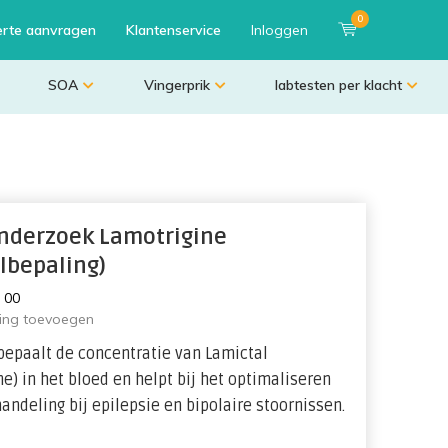
0
erte aanvragen
Klantenservice
Inloggen
SOA
Vingerprik
labtesten per klacht
nderzoek Lamotrigine
lbepaling)
:
0
0
ling toevoegen
bepaalt de concentratie van Lamictal
ne) in het bloed en helpt bij het optimaliseren
andeling bij epilepsie en bipolaire stoornissen.