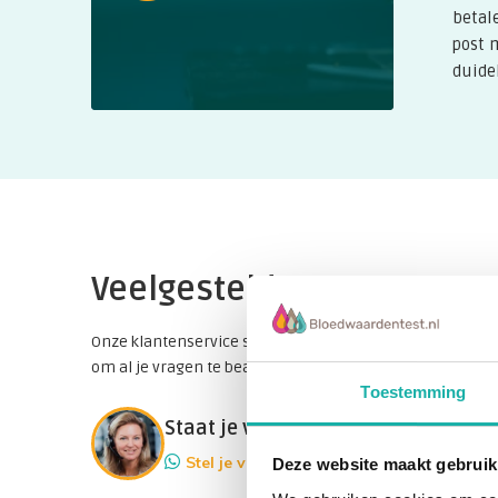
betal
post 
duidel
Veelgestelde vragen
Onze klantenservice staat natuurlijk ook voor je klaar
om al je vragen te beantwoorden!
Toestemming
Staat je vraag er niet bij?
Stel je vraag
Deze website maakt gebruik