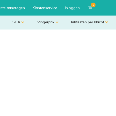
0
erte aanvragen
Klantenservice
Inloggen
SOA
Vingerprik
labtesten per klacht