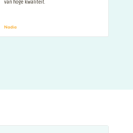
van hoge kwaliteit.
kunn
wijz
Nadia
Niek