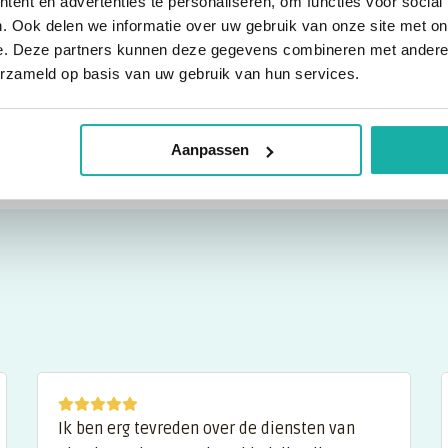
ent en advertenties te personaliseren, om functies voor social
aanleg voor aandoeningen zoals hartziekten, di
. Ook delen we informatie over uw gebruik van onze site met on
Onder andere: antidepressiva, bloedverdunners, 
Wat voor persoonlijke kenmerken k
leefstijladviezen.
e. Deze partners kunnen deze gegevens combineren met andere i
chemotherapie en immuunmodulerende middelen.
erzameld op basis van uw gebruik van hun services.
meer dan 60 veelgebruikte geneesmiddelen, zoa
Je krijgt informatie over genetische eigenscha
Kan ik mijn uitslag bespreken met
tamoxifen, paroxetine, simvastatine en warfari
cafeïnegevoeligheid, lactose- of glutenintoler
Aanpassen
gevoeligheid voor stress of pijn, spieropbouw 
Ja, je kunt een consult aanvragen met een iGene
interpreteren van de uitslag en kan je adviseren
Ik ben erg tevreden over de diensten van