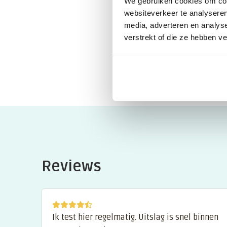
We gebruiken cookies om cont
websiteverkeer te analyseren
media, adverteren en analys
verstrekt of die ze hebben v
Reviews
Ik test hier regelmatig. Uitslag is snel binnen