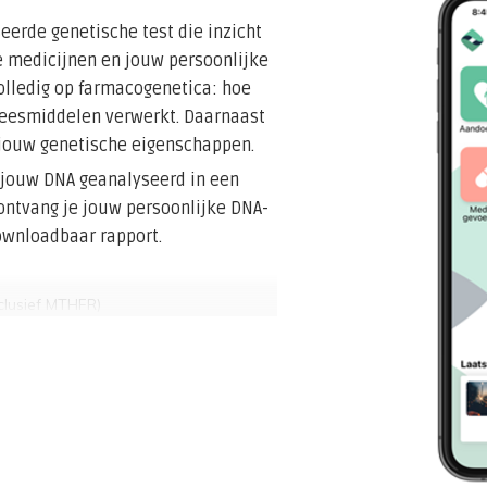
eerde genetische test die inzicht
e medicijnen en jouw persoonlijke
olledig op farmacogenetica: hoe
eesmiddelen verwerkt. Daarnaast
 jouw genetische eigenschappen.
 jouw DNA geanalyseerd in een
ontvang je jouw persoonlijke DNA-
downloadbaar rapport.
clusief MTHFR)
rantie of cafeïnegevoeligheid
atie gebruikt of wil weten hoe zijn
ame stoffen.
ene Health test
, die álle informatie
cht geeft in je genetische aanleg
ijsverschil.