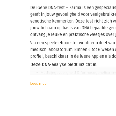
De iGene DNA-test – Farma is een gespecialis
geeft in jouw gevoeligheid voor veelgebruikt
genetische kenmerken. Deze test richt zich v
jouw lichaam op basis van DNA bepaalde gen
ontvang je leuke en praktische weetjes over
Via een speekselmonster wordt een deel van
medisch laboratorium. Binnen 4 tot 6 weken 
profiel, beschikbaar in de iGene App en als 
Deze DNA-analyse biedt inzicht in:
Medicijngevoeligheid & farmacogenetica (in
Persoonlijke kenmerken zoals lactose-intole
Lees meer
Een waardevolle test voor iedereen die medic
of haar lichaam reageert op specifieke werkz
Let op:
de meeste mensen kiezen voor de
iG
van deze Farma-test bevat én aanvullend inzi
voor aandoeningen – voor slechts een klein pr