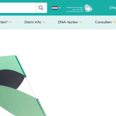
Off
eten?
Darm info
DNA-testen
Consulten