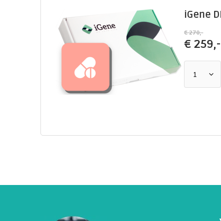
iGene D
€ 270,-
€
259,-