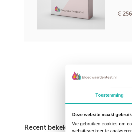
Deze test bevat:
Gamma GT
€ 256
ALAT
ASAT
Bilirubine
Alkalische fosfatase
LDH
Uitgebreid Bloedbeeld inclusief Leuco Diff.
Amylase alvleesklier
Cholinesterase
Cholesterol totaal (HDL, LDL, Triglyceriden)
Vitamine D (25 OH)
HbA1c
Glucose
Toestemming
DHEA-S
Hs CRP
Ferritine
Deze website maakt gebruik
Testosteron
We gebruiken cookies om cont
Recent bekeken
Vrij testosteron (ISSAM berekening)
websiteverkeer te analyseren