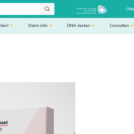
Off
eten?
Darm info
DNA-testen
Consulten