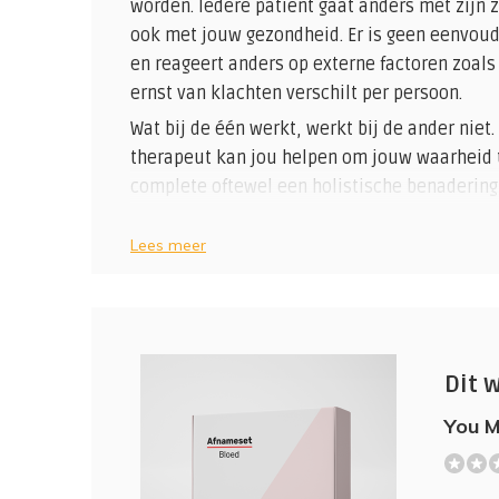
worden. Iedere patiënt gaat anders met zijn z
ook met jouw gezondheid. Er is geen eenvoud
en reageert anders op externe factoren zoals 
ernst van klachten verschilt per persoon.
Wat bij de één werkt, werkt bij de ander niet
therapeut kan jou helpen om jouw waarheid te
complete oftewel een holistische benadering z
Binnen mijn praktijk zet ik bloedonderzoek 
Lees meer
gezondheid te bepalen en te combineren met 
Preventief bloedonderzoek kan aanzienlijke 
van de gezondheid. Hierin ligt ook het verschi
beoordelen ze de bloeduitslagen aan de hand
Onderstaande test geeft inzicht in je algehe
Dit 
glucosehuishouding, lever- en alvleesklierwe
You 
belangrijke vitaminestatus en hormoonhuish
(0)