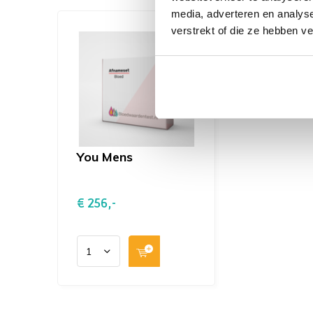
Albumine
media, adverteren en analys
Oestradiol
verstrekt of die ze hebben v
SHBG
* B12 en holo-TC alleen zinvol indien er m
suppletie is ingenomen of andere B12 toevo
Testosteron vrij berekening aangevraagd.
You Mens
€ 256,-