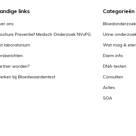
andige links
Categorieën
ver ons
Bloedonderzoe
rochure Preventief Medisch Onderzoek NVvPG
Urine-onderzoe
t laboratorium
Wat mag ik ete
rsberichten
Darm info
artner worden?
DNA-testen
erken bij Bloedwaardentest
Consulten
Acties
SOA