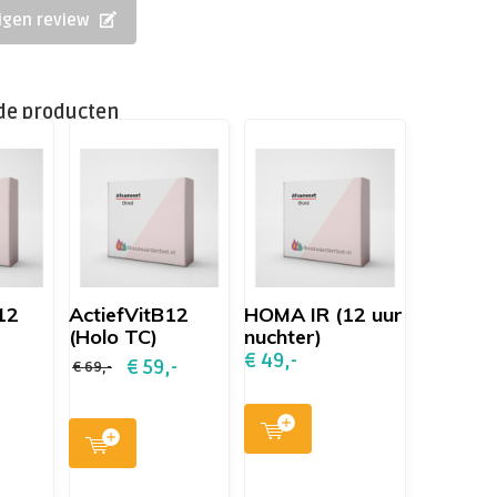
eigen review
de producten
12
ActiefVitB12
HOMA IR (12 uur
(Holo TC)
nuchter)
€ 49,-
€ 59,-
€ 69,-