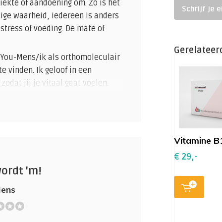
iekte of aandoening om. Zo is het
Schrijf je 
ige waarheid, iedereen is anders
stress of voeding. De mate of
Gerelateer
. You-Mens/ik als orthomoleculair
 vinden. Ik geloof in een
odat jij je vitaal gaat voelen.
vooral in om de algemene
de orthomoleculaire therapie.
voordelen bieden voor het behoud
Vitamine B
l met de reguliere zorg. Daar
 van ziekte.
€ 29,-
le gezondheid, zoals ontstekingen,
wordt 'm!
rking, vetstofwisseling,
Mens
ouding.