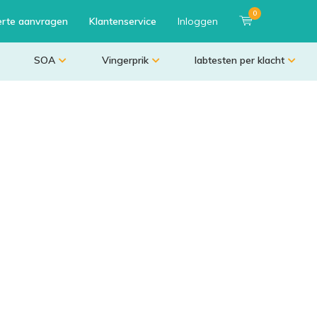
0
erte aanvragen
Klantenservice
Inloggen
SOA
Vingerprik
labtesten per klacht