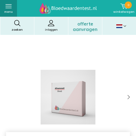
0
menu
winkelwagen
offerte
aanvragen
zoeken
inloggen