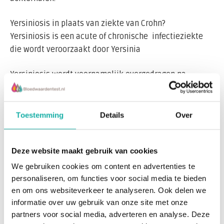
Yersiniosis in plaats van ziekte van Crohn?
Yersiniosis is een acute of chronische infectieziekte
die wordt veroorzaakt door Yersinia
Yersiniosis wordt voornamelijk overgedragen na
consumptie van besmet voedsel of water. Een grote
verscheidenheid aan symptomen en een gelijkenis met
Lees meer
andere ziekten veroorzaken grote diagnostische en
Toestemming
Details
Over
therapeutische problemen.
Recent bekeken
Deze website maakt gebruik van cookies
methode: Immunoblot (IB)
We gebruiken cookies om content en advertenties te
Deze test kan worden gedaan bij: Post-infectieuze,
personaliseren, om functies voor social media te bieden
post-enterische artritis, erythema nodosum,
en om ons websiteverkeer te analyseren. Ook delen we
informatie over uw gebruik van onze site met onze
zekldzaam: anterieure uveïtis en tubulo-interstitiële
partners voor social media, adverteren en analyse. Deze