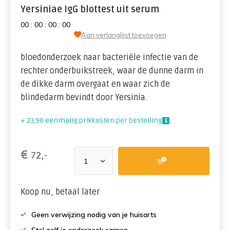
Yersiniae IgG blottest uit serum
0
0
:
0
0
:
0
0
:
0
0
Aan verlanglijst toevoegen
bloedonderzoek naar bacteriële infectie van de
rechter onderbuikstreek, waar de dunne darm in
de dikke darm overgaat en waar zich de
blindedarm bevindt door Yersinia.
+ 23,90 eenmalig prikkosten per bestelling
€
72,-
Koop nu, betaal later
Geen verwijzing nodig van je huisarts