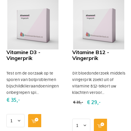
Vitamine D3 -
Vitamine B12 -
Vingerprik
Vingerprik
Test om de oorzaak op te
Dit bloedonderzoek middels
sporen van botproblemen
vingerprik zoekt uit of
bijschildklieraandoeningen
vitamine B12-tekort uw
onbegrepen spi...
klachten veroor...
€ 35,-
€ 29,-
€ 35,-