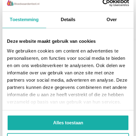
positieve lading...
in het bloed kan de ...
€ 19,-
€ 57,-
Toestemming
Details
Over
Deze website maakt gebruik van cookies
We gebruiken cookies om content en advertenties te
personaliseren, om functies voor social media te bieden
en om ons websiteverkeer te analyseren. Ook delen we
informatie over uw gebruik van onze site met onze
partners voor social media, adverteren en analyse. Deze
partners kunnen deze gegevens combineren met andere
informatie die u aan ze heeft verstrekt of die ze hebben
Alkalische Fosfatase
HbA1c - Vingerprik
verzameld op basis van uw gebruik van hun services.
- Vingerprik
Alles toestaan
Een bloedonderzoek naar
Suikerziekte? Diabetes de
alkalische fosfatase kan
HbA1c vingerprik test ziet