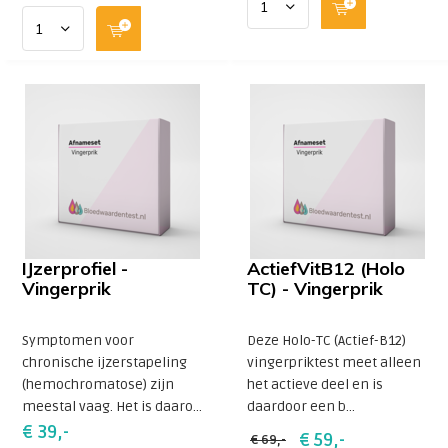
IJzerprofiel -
ActiefVitB12 (Holo
Vingerprik
TC) - Vingerprik
Symptomen voor
Deze Holo-TC (Actief-B12)
chronische ijzerstapeling
vingerpriktest meet alleen
(hemochromatose) zijn
het actieve deel en is
meestal vaag. Het is daaro...
daardoor een b...
€ 39,-
€ 59,-
€ 69,-