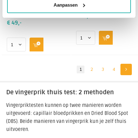
helpen bij het
wat er de afgelopen
Aanpassen
diagnosticeren en
maanden met uw su...
monitore...
€ 25,-
€ 49,-
1
2
3
4
De vingerprik thuis test: 2 methoden
Vingerpriktesten kunnen op twee manieren worden
uitgevoerd: capillair bloedprikken en Dried Blood Spot
(DBS). Beide manieren van vingerprik kun je zelf thuis
uitvoeren.