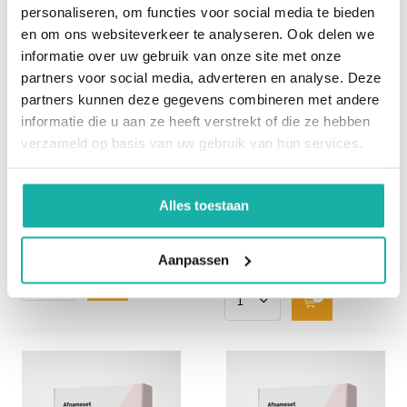
personaliseren, om functies voor social media te bieden
en om ons websiteverkeer te analyseren. Ook delen we
informatie over uw gebruik van onze site met onze
Actief Vitamine D
Glutathion; totaal,
partners voor social media, adverteren en analyse. Deze
vrij, geoxideerd
partners kunnen deze gegevens combineren met andere
informatie die u aan ze heeft verstrekt of die ze hebben
Vitamin D-1,25 is ook bekend
Glutathion is de
verzameld op basis van uw gebruik van hun services.
onder de namen: 1,25-(OH)2
belangrijkste
D3, 25-Dihydroxy-
lichaamseigen stof die het
cholecalciferol,...
lichaam inzet om gifstoffen
Alles toestaan
onsc...
€ 57,-
€ 77,-
Aanpassen