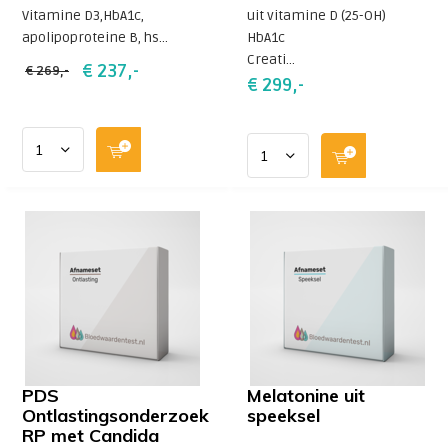
Vitamine D3,HbA1c,
uit vitamine D (25-OH)
apolipoproteine B, hs...
HbA1c
Creati...
€ 237,-
€ 269,-
€ 299,-
PDS
Melatonine uit
Ontlastingsonderzoek
speeksel
RP met Candida