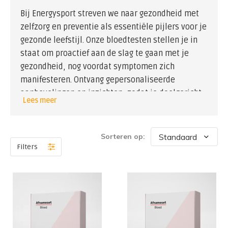
Bij Energysport streven we naar gezondheid met
zelfzorg en preventie als essentiële pijlers voor je
gezonde leefstijl. Onze bloedtesten stellen je in
staat om proactief aan de slag te gaan met je
gezondheid, nog voordat symptomen zich
manifesteren. Ontvang gepersonaliseerde
aanbevelingen en inzichten, zodat je doelgericht
Lees meer
kunt werken aan een vitaal en energiek leven.
Investeer vandaag in je welzijn en ontdek de
Sorteren op:
kracht van preventieve gezondheidszorg met de
Filters
bloedtesten van Energysport. Maak gezonde
keuzes, neem controle over je gezondheid en
omarm een leven vol energie en vitaliteit.
Geen verwijzing nodig van je huisarts. Via de mail
ontvang je een verwijsbrief met een prikpost bij