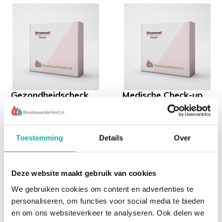
Gezondheidscheck
Medische Check-up
Oersterk
Compleet Onderzoek
Richard de Leth stelde voor
Medische Checkup
Toestemming
Details
Over
de OERsterk
compleet onderzoek
gezondheidscoaches de
vergelijkt uw bloed op 31
gezondheidscheck samen.
punten met de daarvoor
Deze website maakt gebruik van cookies
Naar...
geld...
€ 129,-
We gebruiken cookies om content en advertenties te
€ 159,-
€ 279,-
personaliseren, om functies voor social media te bieden
en om ons websiteverkeer te analyseren. Ook delen we