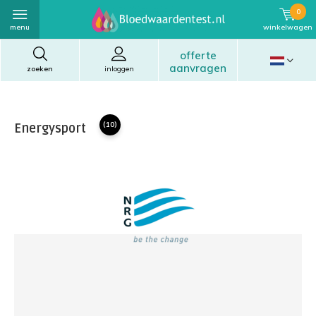
0
menu
winkelwagen
offerte
aanvragen
zoeken
inloggen
Energysport
(10)