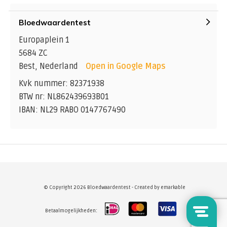
Bloedwaardentest
Europaplein 1
5684 ZC
Best, Nederland
Open in Google Maps
Kvk nummer: 82371938
BTW nr: NL862439693B01
IBAN: NL29 RABO 0147767490
© Copyright 2026 Bloedwaardentest - Created by
emarkable
Betaalmogelijkheden: