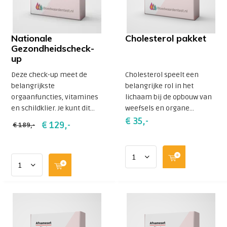
jou in de buurt, waarmee je zelf een afspraak
kunt maken.
Nationale
Cholesterol pakket
Gezondheidscheck-
up
Deze check-up meet de
Cholesterol speelt een
belangrijkste
belangrijke rol in het
orgaanfuncties, vitamines
lichaam bij de opbouw van
en schildklier. Je kunt dit...
weefsels en organe...
€ 35,-
€ 129,-
€ 189,-