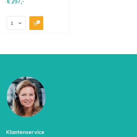
€ 297,-
Fasting glucose
Vitamin D
Calcium
HBA1C
Hs-CRP
Vitamin B12
Klantenservice