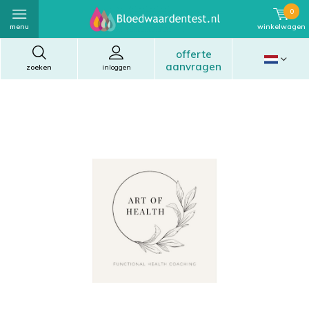
0
menu
winkelwagen
offerte
aanvragen
zoeken
inloggen