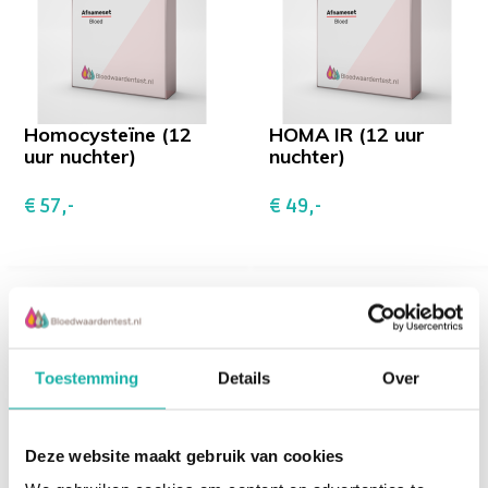
Groot bloedbeeld+RDW (EDTA)
Rode bloedcellen (RBC)/
erytrocyten
Homocysteïne (12
HOMA IR (12 uur
Hemoglobine
uur nuchter)
nuchter)
Hematocriet
MCV
€ 57,-
€ 49,-
MCH
MCHC
RDW-CV
Witte bloedcellen/ leukocyten
Neutrofielen %
Lymfocyten
Monocyten %
Toestemming
Details
Over
Eosinofielen %
Basofielen %
Trombocyten
Deze website maakt gebruik van cookies
Cortisol
Hormonal Blueprint
Mean Platelet Volume (MPV)