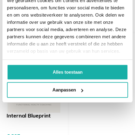
We gebruiken cookies om content en advertenties te
personaliseren, om functies voor social media te bieden
Blood film report (BSE)
€ 35,-
€ 219,-
en om ons websiteverkeer te analyseren. Ook delen we
informatie over uw gebruik van onze site met onze
Transferrine
partners voor social media, adverteren en analyse. Deze
Ferritine
TIBC
partners kunnen deze gegevens combineren met andere
Transferrine-Saturatie %
informatie die u aan ze heeft verstrekt of die ze hebben
Ijzer (serum)
Recent bekeken
verzameld op basis van uw gebruik van hun services.
Totaal cholesterol
Alles toestaan
Triglyceriden
HDL
Aanpassen
LDL
TSH
Internal Blueprint
Vrij T4
Vrij T3
TPO AB (anti TPO)