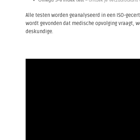
Omega 3-6 Index test
– ontdek je vetzuurbalans e
Alle testen worden geanalyseerd in een ISO-gecerti
wordt gevonden dat medische opvolging vraagt, wor
deskundige.