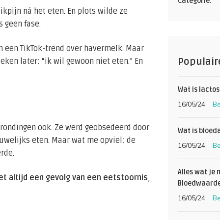
Categorie:
ikpijn ná het eten. En plots wilde ze
s geen fase.
en een TikTok-trend over havermelk. Maar
Populair
ken later: “ik wil gewoon niet eten.” En
Wat is lactos
16/05/24
Be
 rondingen ook. Ze werd geobsedeerd door
Wat is bloed
uwelijks eten. Maar wat me opviel: de
16/05/24
Be
rde.
Alles wat je
iet altijd een gevolg van een eetstoornis
,
Bloedwaarde
16/05/24
Be