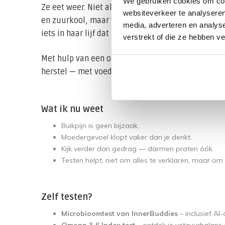
We gebruiken cookies om cont
Ze eet weer. Niet alles, maar wel met vertrouwen. 
websiteverkeer te analyseren
en zuurkool, maar wel dat het probleem groter wa
media, adverteren en analys
iets in haar lijf dat haar brein beïnvloedde.
verstrekt of die ze hebben v
Met hulp van een orthomoleculair therapeut én p
herstel — met voeding, therapie, rust en eindeloo
Wat ik nu weet
Buikpijn is geen bijzaak.
Moedergevoel klopt vaker dan je denkt.
Kijk verder dan gedrag — darmen praten óók.
Testen helpt, niet om alles te verklaren, maar om 
Zelf testen?
Microbioomtest van InnerBuddies
– inclusief A