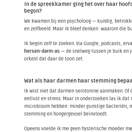
In de spreekkamer ging het over haar hoofd
begon?
We kwamen bij een psycholoog — kundig, betrokke
en zelfbeeld. Maar ik bleef denken: waarom die b
Ik begon zelf te zoeken. Via Google, podcasts, erva
hersen-darm-as
— de snelweg tussen je buik en je
orkest dat daar de toon zet.
Wat als haar darmen haar stemming bepa
Ik wist niet dat darmen serotonine aanmaken. Of 
eetlust en stress. Maar in onderzoeken las ik dat
microbioom hebben: minder gunstige bacteriën, me
stemming en hongergevoel beïnvloedt.
Opeens voelde ik me geen hysterische moeder me