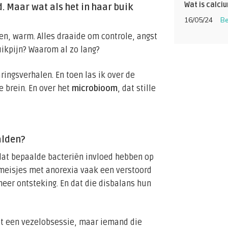
Wat is calci
. Maar wat als het in haar buik
16/05/24
Be
n, warm. Alles draaide om controle, angst
uikpijn? Waarom al zo lang?
ringsverhalen. En toen las ik over de
 brein. En over het
microbioom
, dat stille
alden?
dat bepaalde bacteriën invloed hebben op
 meisjes met anorexia vaak een verstoord
er ontsteking. En dat die disbalans hun
t een vezelobsessie, maar iemand die