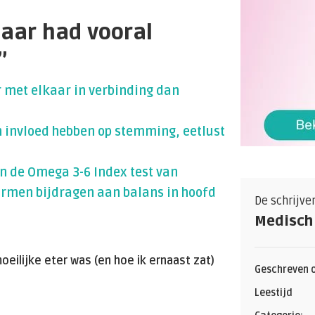
maar had vooral
”
 met elkaar in verbinding dan
invloed hebben op stemming, eetlust
n de Omega 3-6 Index test van
armen bijdragen aan balans in hoofd
De schrijver
Medisch
eilijke eter was (en hoe ik ernaast zat)
Geschreven o
Leestijd