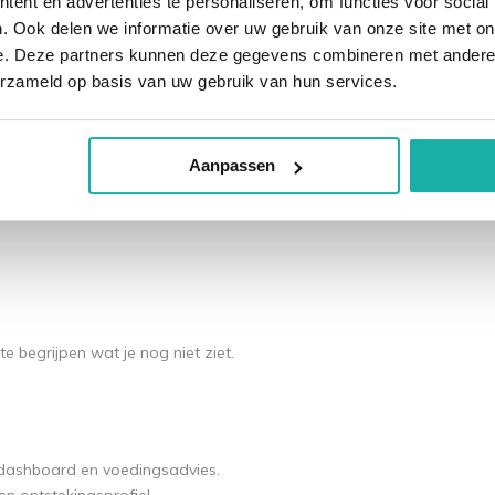
ent en advertenties te personaliseren, om functies voor social
Ik zeg niet dat alles opgelost is met visolie
. Ook delen we informatie over uw gebruik van onze site met on
s dan alleen “lichaamsbeeld”. Er speelde
e. Deze partners kunnen deze gegevens combineren met andere i
erzameld op basis van uw gebruik van hun services.
sycholoog werken we nu stap voor stap aan
s geduld.
Aanpassen
te begrijpen wat je nog niet ziet.
I-dashboard en voedingsadvies.