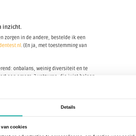
 inzicht.
 zorgen in de andere, bestelde ik een
entest.nl
. (En ja, met toestemming van
end: onbalans, weinig diversiteit en te
ort aan omega-3 vetzuren, die juist helpen
 ondersteunen.
 Haar vetzuurbalans bleek volledig uit
Details
 van cookies