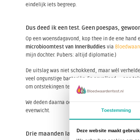
eindelijk iets begreep.
Dus deed ik een test. Geen poespas, gewoon
Op een woensdagavond, kop thee in de ene hand en
microbioomtest van InnerBuddies
via
Bloedwaard
mijn dochter. Pubers: altijd diplomatie.)
De uitslag was niet schokkend, maar wél verhelder
veel ongunstige bacteriën. En opvallend — een tek
om ontstekingen te remmen en het microbioom te
We deden daarna ook een
Omega 3-6 Index test
.
Toestemming
evenwicht.
Deze website maakt gebruik
Drie maanden later