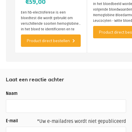
€59,00
In het bloedbeeld word
volgende bloedwaarde
Een hb-electroferese is een
Hemoglobine Bloedarm
bloedtest die wordt gebruikt om
Leucocyten - Witte bloed
verschillende soorten hemoglobine
Infecties Bloedplaatjes
in het bloed te identificeren en te
Product direct bes
(Trombocyten) enz
kwantificeren waaronder erfelijke
Product direct bestellen
hemoglobinestoornissen zoals
sikkelcelanemie, thallassemie en
andere hemoglobinopathieën.
Laat een reactie achter
Naam
E-mail
*Uw e-mailadres wordt niet gepubliceerd