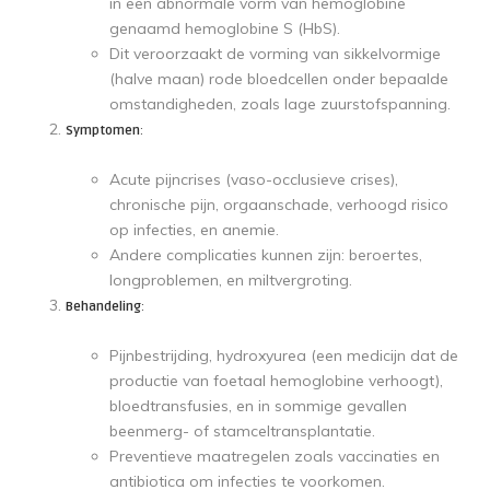
in een abnormale vorm van hemoglobine
genaamd hemoglobine S (HbS).
Dit veroorzaakt de vorming van sikkelvormige
(halve maan) rode bloedcellen onder bepaalde
omstandigheden, zoals lage zuurstofspanning.
Symptomen
:
Acute pijncrises (vaso-occlusieve crises),
chronische pijn, orgaanschade, verhoogd risico
op infecties, en anemie.
Andere complicaties kunnen zijn: beroertes,
longproblemen, en miltvergroting.
Behandeling
:
Pijnbestrijding, hydroxyurea (een medicijn dat de
productie van foetaal hemoglobine verhoogt),
bloedtransfusies, en in sommige gevallen
beenmerg- of stamceltransplantatie.
Preventieve maatregelen zoals vaccinaties en
antibiotica om infecties te voorkomen.