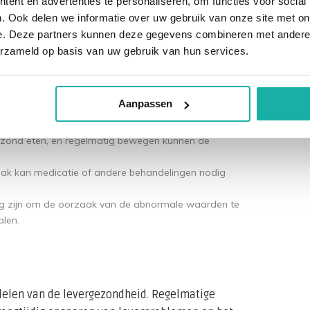
ent en advertenties te personaliseren, om functies voor social
aarden, naast andere gezondheidsparameters.
. Ook delen we informatie over uw gebruik van onze site met on
e. Deze partners kunnen deze gegevens combineren met andere i
erzameld op basis van uw gebruik van hun services.
en?
rijk om dit met een arts te bespreken.
Aanpassen
zond eten, en regelmatig bewegen kunnen de
aak kan medicatie of andere behandelingen nodig
ig zijn om de oorzaak van de abnormale waarden te
alen.
delen van de levergezondheid. Regelmatige