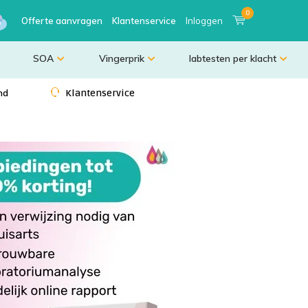
0
Offerte aanvragen
Klantenservice
Inloggen
SOA
Vingerprik
labtesten per klacht
nd
Klantenservice