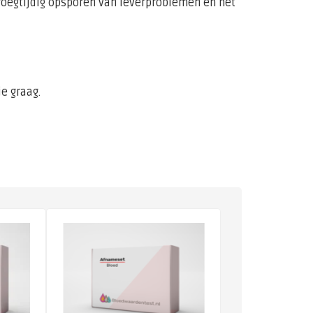
vroegtijdig opsporen van leverproblemen en het
e graag.