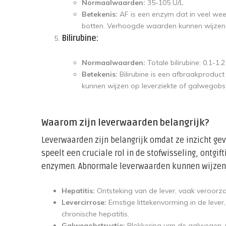
Normaalwaarden:
35-105 U/L
Betekenis:
AF is een enzym dat in veel wee
botten. Verhoogde waarden kunnen wijzen 
Bilirubine:
Normaalwaarden:
Totale bilirubine: 0.1-1.
Betekenis:
Bilirubine is een afbraakproduc
kunnen wijzen op leverziekte of galwegobst
Waarom zijn leverwaarden belangrijk?
Leverwaarden zijn belangrijk omdat ze inzicht gev
speelt een cruciale rol in de stofwisseling, ontgif
enzymen. Abnormale leverwaarden kunnen wijzen 
Hepatitis:
Ontsteking van de lever, vaak veroorza
Levercirrose:
Ernstige littekenvorming in de leve
chronische hepatitis.
Galwegobstructie:
Blokkering van de galwegen, 