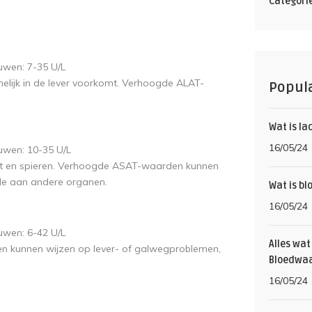
Categori
uwen: 7-35 U/L
lijk in de lever voorkomt. Verhoogde ALAT-
Popula
Wat is la
16/05/24
uwen: 10-35 U/L
rt en spieren. Verhoogde ASAT-waarden kunnen
de aan andere organen.
Wat is bl
16/05/24
uwen: 6-42 U/L
Alles wat
unnen wijzen op lever- of galwegproblemen,
Bloedwaa
16/05/24