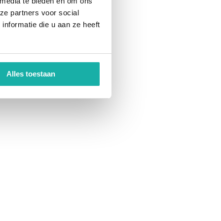
 media te bieden en om ons
ze partners voor social
nformatie die u aan ze heeft
Alles toestaan