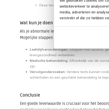
We gebruiken cookies om cont
Deze test bevat ook metingen van leverw
websiteverkeer te analyseren
media, adverteren en analys
verstrekt of die ze hebben v
Wat kun je doen bij abnormale leverwaard
Als je abnormale leverwaarden hebt, is het belang
Mogelijke stappen zijn:
Leefstijlveranderingen:
Stoppen met alcohol, ge
levergezondheid verbeteren.
Medische behandeling:
Afhankelijk van de oorz
zijn.
Vervolgonderzoeken:
Verdere tests kunnen nod
achterhalen en een geschikte behandeling te bep
Conclusie
Een goede leverwaarde is cruciaal voor het beoor