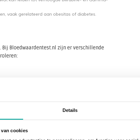
len, vaak gerelateerd aan obesitas of diabetes.
ij Bloedwaardentest.nl zijn er verschillende
roleren:
tten om een overzicht te krijgen van de
Details
langrijke
bloedwaarden
gemeten voor een breed
 van cookies