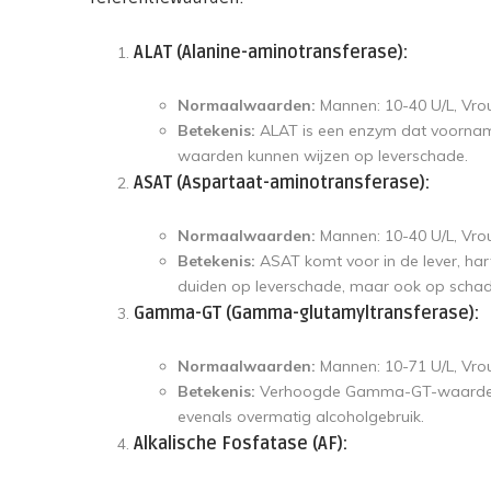
ALAT (Alanine-aminotransferase):
Normaalwaarden:
Mannen: 10-40 U/L, Vro
Betekenis:
ALAT is een enzym dat voorname
waarden kunnen wijzen op leverschade.
ASAT (Aspartaat-aminotransferase):
Normaalwaarden:
Mannen: 10-40 U/L, Vro
Betekenis:
ASAT komt voor in de lever, ha
duiden op leverschade, maar ook op scha
Gamma-GT (Gamma-glutamyltransferase):
Normaalwaarden:
Mannen: 10-71 U/L, Vro
Betekenis:
Verhoogde Gamma-GT-waarden k
evenals overmatig alcoholgebruik.
Alkalische Fosfatase (AF):