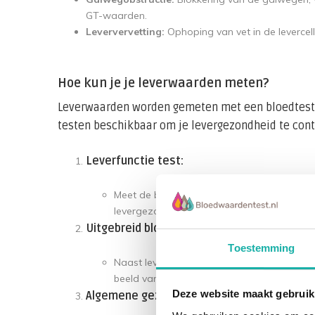
GT-waarden.
Leververvetting:
Ophoping van vet in de levercel
Hoe kun je je leverwaarden meten?
Leverwaarden worden gemeten met een bloedtest. B
testen beschikbaar om je levergezondheid te cont
Leverfunctie test:
Meet de belangrijkste leverenzymen en eiwi
levergezondheid.
Uitgebreid bloedonderzoek:
Toestemming
Naast leverwaarden worden ook andere be
beeld van je gezondheid.
Deze website maakt gebruik
Algemene gezondheidstest: