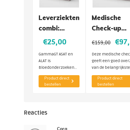
Leverziekten
Medische
combi:
Check-up
ALAT, ASAT
Algemeen
€25,00
€97
€159,00
en Gamma
bloedonder
GammaGT ASAT en
Deze medische chec
GT
ALAT is
geeft een goed over
Bloedonderzoeken
van de belangrijkste
en naar leverziekten
orgaanfuncties. Ind
Product direct
Product direct
leverproblemen of te
gewenst is het moge
bestellen
bestellen
veel alcoholgebruik.
om hieronder para
Krachttraining kan
toe te voegen:
leiden tot verhoogde
waarden.
Reacties
Cora