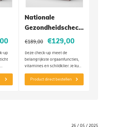
Nationale
Gezondheidscheck-
up
,00
€129,00
€189,00
zoek
k-up
Deze check-up meet de
zicht
belangrijkste orgaanfuncties,
vitamines en schildklier. Je kunt
ien
dit onderzoek eenvoudig
lijk
aanvullen met de volgende
Product direct bestellen
meters
relevante onderzoeken voor
nog meer informatie.
26 / 05 / 2025