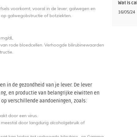
Wat is ca
fsels voorkomt, vooral in de lever, galwegen en
16/05/24
op galwegobstructie of botziekten.
2 mg/dL
t van rode bloedcellen. Verhoogde bilirubinewaarden
ructie.
en in de gezondheid van je lever. De lever
ting, en productie van belangrijke eiwitten en
op verschillende aandoeningen, zoals:
akt door een virus.
r, meestal door langdurig alcoholgebruik of
wat kan leiden tot verhoogde bilirubine- en Gamma-