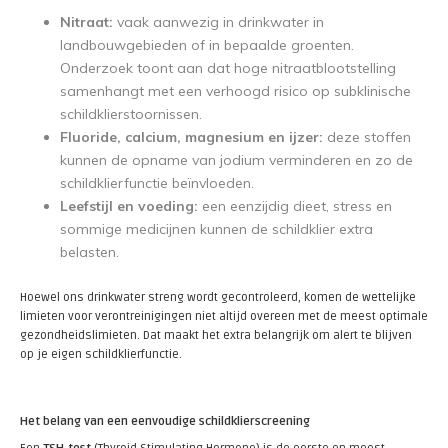
Nitraat:
vaak aanwezig in drinkwater in
landbouwgebieden of in bepaalde groenten.
Onderzoek toont aan dat hoge nitraatblootstelling
samenhangt met een verhoogd risico op subklinische
schildklierstoornissen.
Fluoride, calcium, magnesium en ijzer:
deze stoffen
kunnen de opname van jodium verminderen en zo de
schildklierfunctie beïnvloeden.
Leefstijl en voeding:
een eenzijdig dieet, stress en
sommige medicijnen kunnen de schildklier extra
belasten.
Hoewel ons drinkwater streng wordt gecontroleerd, komen de wettelijke
limieten voor verontreinigingen niet altijd overeen met de meest optimale
gezondheidslimieten. Dat maakt het extra belangrijk om alert te blijven
op je eigen schildklierfunctie.
Het belang van een eenvoudige schildklierscreening