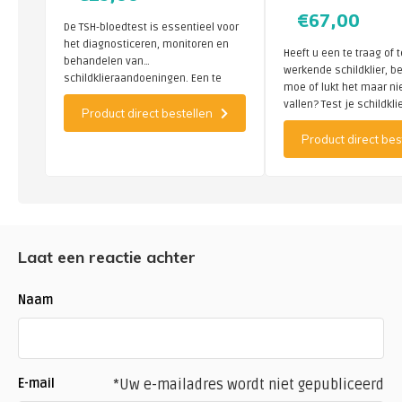
€67,00
De TSH-bloedtest is essentieel voor
het diagnosticeren, monitoren en
Heeft u een te traag of 
behandelen van
werkende schildklier, b
schildklieraandoeningen. Een te
moe of lukt het maar ni
hoog TSH past bij een te langzaam
vallen? Test je schildkli
Product direct bestellen
werkende schildklier, een laag TSH
bloedwaarden.
past bij een te snel werkende
Product direct bes
schildklier.
Laat een reactie achter
Naam
E-mail
*Uw e-mailadres wordt niet gepubliceerd