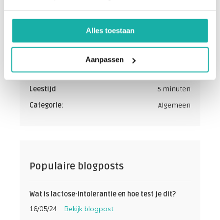
De schrijver:
Medisch Team
Alles toestaan
Bloedwaardentest
Aanpassen
Geschreven op:
28 / 10 / 2025
Leestijd
5 minuten
Categorie:
Algemeen
Populaire blogposts
Wat is lactose-intolerantie en hoe test je dit?
16/05/24
Bekijk blogpost