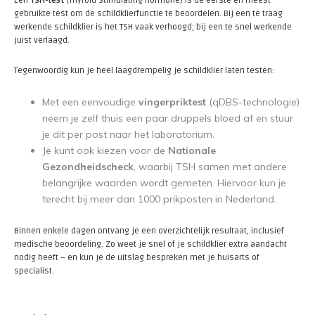
Een
TSH-test
(Thyroid Stimulating Hormone) is de eerste en meest
gebruikte test om de schildklierfunctie te beoordelen. Bij een te traag
werkende schildklier is het TSH vaak verhoogd; bij een te snel werkende
juist verlaagd.
Tegenwoordig kun je heel laagdrempelig je schildklier laten testen:
Met een eenvoudige
vingerpriktest
(qDBS-technologie)
neem je zelf thuis een paar druppels bloed af en stuur
je dit per post naar het laboratorium.
Je kunt ook kiezen voor de
Nationale
Gezondheidscheck
, waarbij TSH samen met andere
belangrijke waarden wordt gemeten. Hiervoor kun je
terecht bij meer dan 1000 prikposten in Nederland.
Binnen enkele dagen ontvang je een overzichtelijk resultaat, inclusief
medische beoordeling. Zo weet je snel of je schildklier extra aandacht
nodig heeft – en kun je de uitslag bespreken met je huisarts of
specialist.