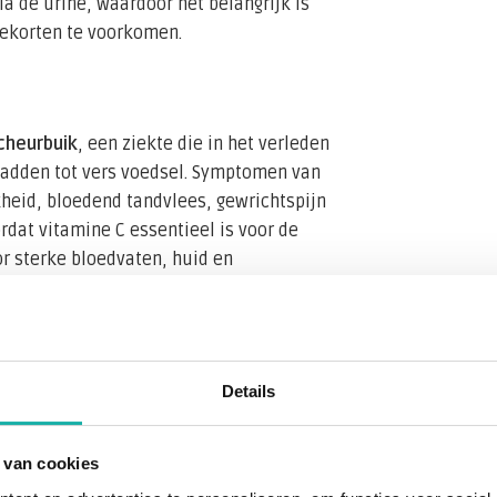
ia de urine, waardoor het belangrijk is
tekorten te voorkomen.
cheurbuik
, een ziekte die in het verleden
 hadden tot vers voedsel. Symptomen van
heid, bloedend tandvlees, gewrichtspijn
at vitamine C essentieel is voor de
or sterke bloedvaten, huid en
r voorkomt, kunnen mildere vormen van
en verzwakt immuunsysteem, vertraagde
Details
ig kunnen deze problemen eenvoudig
voldoende groenten en fruit.
 van cookies
jn om te meten