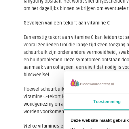
langdurig opslaan. Het wordt snel uitgescheiden v
om het dagelijks binnen te krijgen om eventuele 
Gevolgen van een tekort aan vitamine C
Een ernstig tekort aan vitamine C kan leiden tot
s
vooral zeelieden trof die lange tijd geen toegang
scheurbuik zijn onder andere vermoeidheid, zwak
en huidproblemen. Deze symptomen ontstaan doord
aanmaak van collageen, een eiwit dat nodig is vo
bindweefsel.
Hoewel scheurbuik tegenwoordig nauwelijks mee
vitamine C-tekort leiden tot symptomen zoals e
Toestemming
wondgenezing en algehele vermoeidheid. Gelukk
worden voorkomen door een gevarieerd dieet met 
Deze website maakt gebruik
Welke vitamines en mineralen wél belangrijk zi