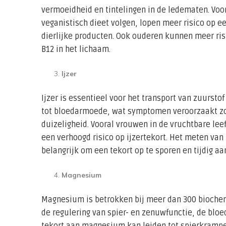
vermoeidheid en tintelingen in de ledematen. Voo
veganistisch dieet volgen, lopen meer risico op e
dierlijke producten. Ook ouderen kunnen meer ri
B12 in het lichaam.
Ijzer
Ijzer is essentieel voor het transport van zuurstof
tot bloedarmoede, wat symptomen veroorzaakt zo
duizeligheid. Vooral vrouwen in de vruchtbare lee
een verhoogd risico op ijzertekort. Het meten van i
belangrijk om een tekort op te sporen en tijdig aa
Magnesium
Magnesium is betrokken bij meer dan 300 biochem
de regulering van spier- en zenuwfunctie, de bloe
tekort aan magnesium kan leiden tot spierkramp