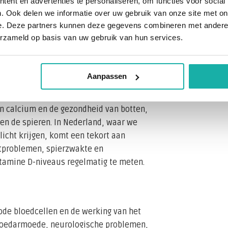
ent en advertenties te personaliseren, om functies voor social
. Ook delen we informatie over uw gebruik van onze site met on
 is, zijn er andere vitamines en
e. Deze partners kunnen deze gegevens combineren met andere i
controleren. Tekorten aan deze stoffen
erzameld op basis van uw gebruik van hun services.
r de gezondheid, en het is belangrijk
ke tekorten tijdig op te sporen.
Aanpassen
an calcium en de gezondheid van botten,
n de spieren. In Nederland, waar we
icht krijgen, komt een tekort aan
botproblemen, spierzwakte en
itamine D-niveaus regelmatig te meten.
rode bloedcellen en de werking van het
 bloedarmoede, neurologische problemen,