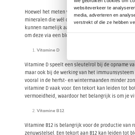
We gebruiken cookies om cont
websiteverkeer te analyseren
Hoewel het meten van vitamine C niet altijd zinvol
media, adverteren en analys
mineralen die wél cruciaal zijn om regelmatig te 
verstrekt of die ze hebben v
kunnen namelijk aanzienlijke gevolgen hebben voo
om deze via een bloedtest te monitoren om mogelij
Vitamine D
Vitamine D speelt een sleutelrol bij de opname v
maar ook bij de werking van het immuunsysteem e
vooral in de herfst- en wintermaanden minder zonl
vitamine D vaak voor. Een tekort kan leiden tot 
vermoeidheid, waardoor het belangrijk is om je v
Vitamine B12
Vitamine B12 is belangrijk voor de productie van 
zenuwstelsel. Een tekort aan B12 kan leiden tot