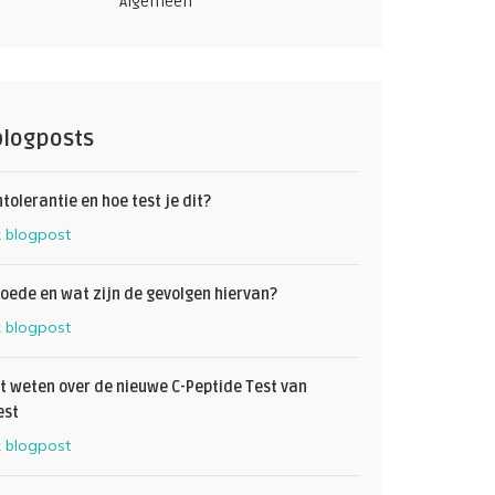
Algemeen
blogposts
ntolerantie en hoe test je dit?
k blogpost
oede en wat zijn de gevolgen hiervan?
k blogpost
et weten over de nieuwe C-Peptide Test van
est
k blogpost