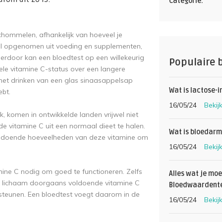
Categorie:
schommelen, afhankelijk van hoeveel je
nel opgenomen uit voeding en supplementen,
ierdoor kan een bloedtest op een willekeurig
Populaire 
le vitamine C-status over een langere
het drinken van een glas sinaasappelsap
Wat is lactose-i
ebt.
16/05/24
Bekij
k, komen in ontwikkelde landen vrijwel niet
e vitamine C uit een normaal dieet te halen.
Wat is bloedarm
 voldoende hoeveelheden van deze vitamine om
16/05/24
Bekij
ine C nodig om goed te functioneren. Zelfs
Alles wat je mo
et lichaam doorgaans voldoende vitamine C
Bloedwaardent
steunen. Een bloedtest voegt daarom in de
16/05/24
Bekij