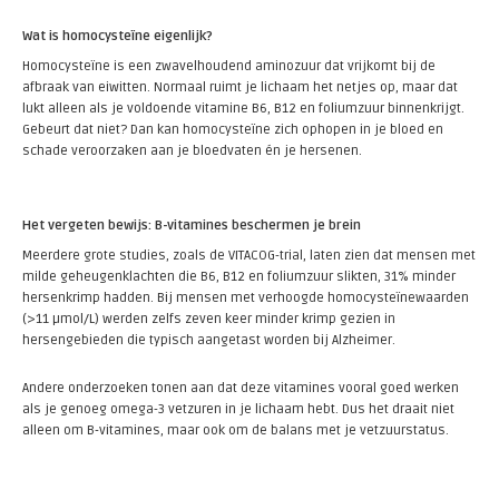
Wat is homocysteïne eigenlijk?
Homocysteïne is een zwavelhoudend aminozuur dat vrijkomt bij de
afbraak van eiwitten. Normaal ruimt je lichaam het netjes op, maar dat
lukt alleen als je voldoende vitamine B6, B12 en foliumzuur binnenkrijgt.
Gebeurt dat niet? Dan kan homocysteïne zich ophopen in je bloed en
schade veroorzaken aan je bloedvaten én je hersenen.
Het vergeten bewijs: B-vitamines beschermen je brein
Meerdere grote studies, zoals de VITACOG-trial, laten zien dat mensen met
milde geheugenklachten die B6, B12 en foliumzuur slikten, 31% minder
hersenkrimp hadden. Bij mensen met verhoogde homocysteïnewaarden
(>11 µmol/L) werden zelfs zeven keer minder krimp gezien in
hersengebieden die typisch aangetast worden bij Alzheimer.
Andere onderzoeken tonen aan dat deze vitamines vooral goed werken
als je genoeg omega-3 vetzuren in je lichaam hebt. Dus het draait niet
alleen om B-vitamines, maar ook om de balans met je vetzuurstatus.