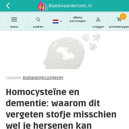
0
offerte
aanvragen
menu
zoeken
inloggen
winkelwagen
Biohacking/Longevity
Categorie:
Homocysteïne en
dementie: waarom dit
vergeten stofje misschien
wel je hersenen kan