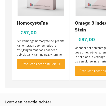
Homocysteïne
Omega 3 Index l
Stein
€57,00
€97,00
Een verhoogd homocysteïne gehalte
kan ontstaan door genetische
Wanneer het percentag
afwijkingen maar ook door een
twee omega-3-vetzuren
gebrek aan vitamine B12, vitamine
in het bloed is verlaagd 
B11 (foliumzuur) en vitamine B6.
op een plotselinge harts
Product direct bestellen
keer hoger.
Product direct bes
Laat een reactie achter