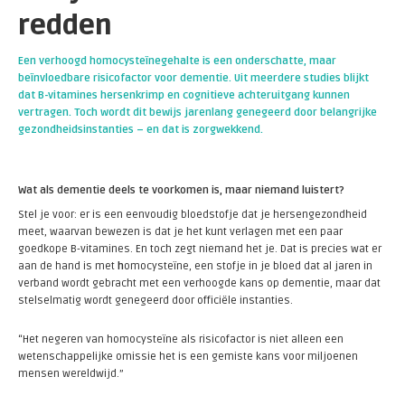
redden
Een verhoogd homocysteïnegehalte is een onderschatte, maar
beïnvloedbare risicofactor voor dementie. Uit meerdere studies blijkt
dat B-vitamines hersenkrimp en cognitieve achteruitgang kunnen
vertragen. Toch wordt dit bewijs jarenlang genegeerd door belangrijke
gezondheidsinstanties – en dat is zorgwekkend.
Wat als dementie deels te voorkomen is, maar niemand luistert?
Stel je voor: er is een eenvoudig bloedstofje dat je hersengezondheid
meet, waarvan bewezen is dat je het kunt verlagen met een paar
goedkope B-vitamines. En toch zegt niemand het je. Dat is precies wat er
aan de hand is met
h
omocysteïne, een stofje in je bloed dat al jaren in
verband wordt gebracht met een verhoogde kans op dementie, maar dat
stelselmatig wordt genegeerd door officiële instanties.
“Het negeren van homocysteïne als risicofactor is niet alleen een
wetenschappelijke omissie het is een gemiste kans voor miljoenen
mensen wereldwijd.”