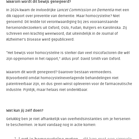
Waarom wordt dit bewijs genegeerd?
In 2024 kwam de invloedrijke
Lancet Commission on Dementia
met een
dik rapport over preventie van dementie. Maar homocysteïne? Niet
genoemd. Dit leidde tot verontwaardiging bij zes vooraanstaande
hersenonderzoekers uit Oxford, Oslo, Fudan, Rutgers en Karolinska. Zij
schreven een krachtig weerwoord, dat uiteindelijk in de Journal of
Alzheimer’s Disease werd gepubliceerd.
“Het bewijs voor homocysteïne is sterker dan veel risicofactoren die wél
zijn opgenomen in het rapport,” aldus prof. David Smith van Oxford.
Waarom dit wordt genegeerd? Daarover bestaan vermoedens.
Bijvoorbeeld omdat homocysteïneverlagende behandelingen niet
patentreerbaar zijn, en dus geen winst opleveren voor de farmaceutische
industrie. Pijnlijk, maar helaas niet ondenkbaar.
Wat kun jij zelf doen?
Gelukkig ben je niet afhankelijk van overheidsinstanties om je hersenen
te beschermen. Je kunt vandaag nog in actie komen:
Laat je homocysteïne meten
– dit kan met een simpele