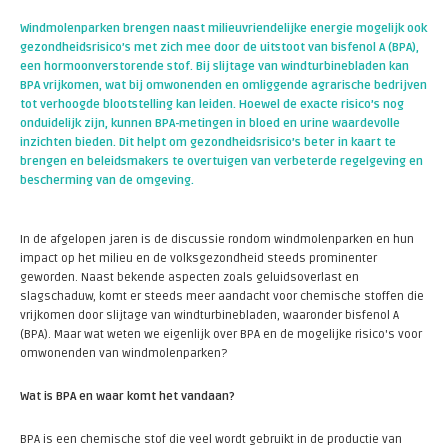
Windmolenparken brengen naast milieuvriendelijke energie mogelijk ook
gezondheidsrisico’s met zich mee door de uitstoot van bisfenol A (BPA),
een hormoonverstorende stof. Bij slijtage van windturbinebladen kan
BPA vrijkomen, wat bij omwonenden en omliggende agrarische bedrijven
tot verhoogde blootstelling kan leiden. Hoewel de exacte risico’s nog
onduidelijk zijn, kunnen BPA-metingen in bloed en urine waardevolle
inzichten bieden. Dit helpt om gezondheidsrisico’s beter in kaart te
brengen en beleidsmakers te overtuigen van verbeterde regelgeving en
bescherming van de omgeving.
In de afgelopen jaren is de discussie rondom windmolenparken en hun
impact op het milieu en de volksgezondheid steeds prominenter
geworden. Naast bekende aspecten zoals geluidsoverlast en
slagschaduw, komt er steeds meer aandacht voor chemische stoffen die
vrijkomen door slijtage van windturbinebladen, waaronder bisfenol A
(BPA). Maar wat weten we eigenlijk over BPA en de mogelijke risico's voor
omwonenden van windmolenparken?
Wat is BPA en waar komt het vandaan?
BPA is een chemische stof die veel wordt gebruikt in de productie van