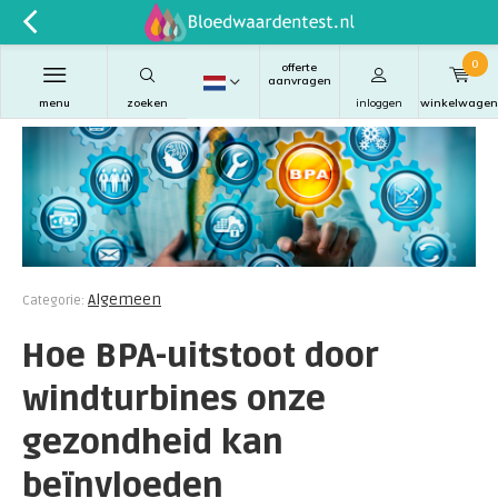
0
offerte
aanvragen
menu
zoeken
inloggen
winkelwagen
Algemeen
Categorie:
Hoe BPA-uitstoot door
windturbines onze
gezondheid kan
beïnvloeden