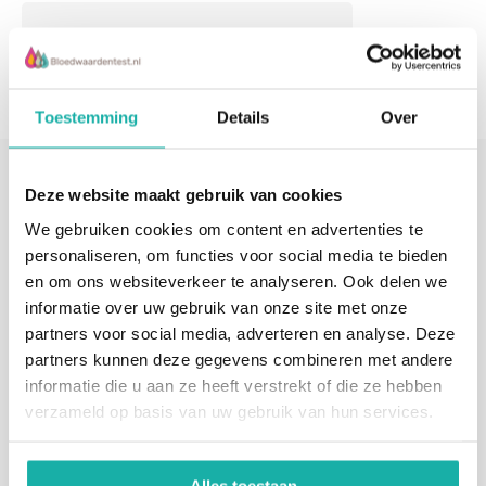
Toestemming
Details
Over
Laat een reactie achter
Deze website maakt gebruik van cookies
We gebruiken cookies om content en advertenties te
Naam
personaliseren, om functies voor social media te bieden
en om ons websiteverkeer te analyseren. Ook delen we
informatie over uw gebruik van onze site met onze
E-mail
*Uw e-mailadres wordt niet gepubliceerd
partners voor social media, adverteren en analyse. Deze
partners kunnen deze gegevens combineren met andere
informatie die u aan ze heeft verstrekt of die ze hebben
verzameld op basis van uw gebruik van hun services.
Opmerking
*