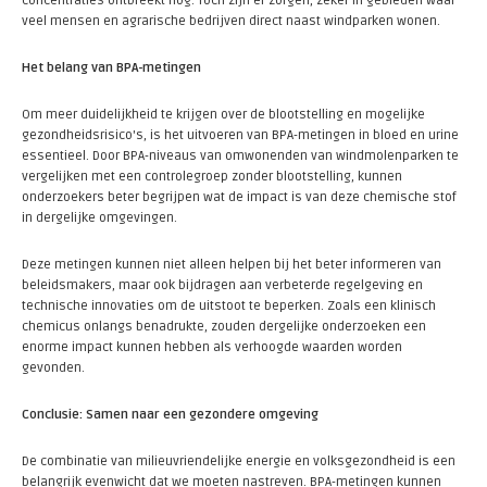
concentraties ontbreekt nog. Toch zijn er zorgen, zeker in gebieden waar
veel mensen en agrarische bedrijven direct naast windparken wonen.
Het belang van BPA-metingen
Om meer duidelijkheid te krijgen over de blootstelling en mogelijke
gezondheidsrisico's, is het uitvoeren van BPA-metingen in bloed en urine
essentieel. Door BPA-niveaus van omwonenden van windmolenparken te
vergelijken met een controlegroep zonder blootstelling, kunnen
onderzoekers beter begrijpen wat de impact is van deze chemische stof
in dergelijke omgevingen.
Deze metingen kunnen niet alleen helpen bij het beter informeren van
beleidsmakers, maar ook bijdragen aan verbeterde regelgeving en
technische innovaties om de uitstoot te beperken. Zoals een klinisch
chemicus onlangs benadrukte, zouden dergelijke onderzoeken een
enorme impact kunnen hebben als verhoogde waarden worden
gevonden.
Conclusie: Samen naar een gezondere omgeving
De combinatie van milieuvriendelijke energie en volksgezondheid is een
belangrijk evenwicht dat we moeten nastreven. BPA-metingen kunnen