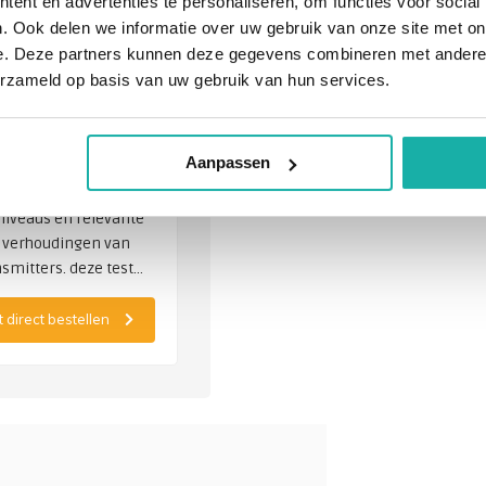
ent en advertenties te personaliseren, om functies voor social
. Ook delen we informatie over uw gebruik van onze site met on
e. Deze partners kunnen deze gegevens combineren met andere i
transmitters
erzameld op basis van uw gebruik van hun services.
l RP
Aanpassen
7,00
niveaus en relevante
 verhoudingen van
smitters. deze test
aan uit 2e
eters die
 direct bestellen
est uit urine gemeten
jn: Adrenaline Glycine
 Kreatinine GABA
minoboterzuur)