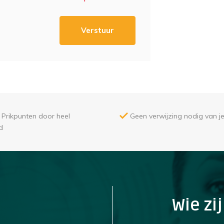
Verstuur
Prikpunten door heel
Geen verwijzing nodig van je
d
Wie zij