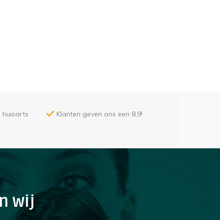
 huisarts
Klanten geven ons een 8,9!
n wij