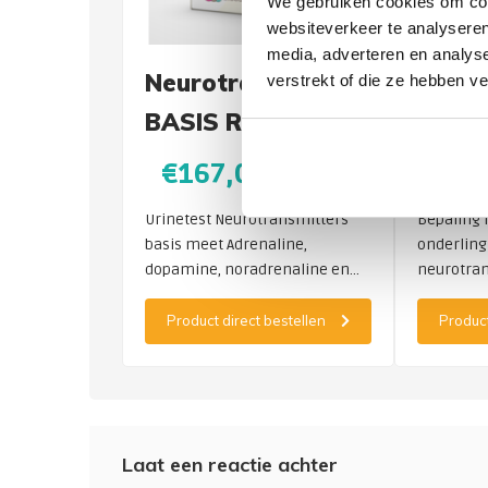
We gebruiken cookies om cont
websiteverkeer te analyseren
media, adverteren en analys
Neurotransmitters
Neuro
verstrekt of die ze hebben v
BASIS RP
totaa
€167,00
€27
Urinetest Neurotransmitters
Bepaling 
basis meet Adrenaline,
onderling
dopamine, noradrenaline en
neurotran
serotonine
wordt ged
ochtendurine. Param
Product direct bestellen
Product
bij deze t
worden zi
Dopamine
(Gamma-a
Laat een reactie achter