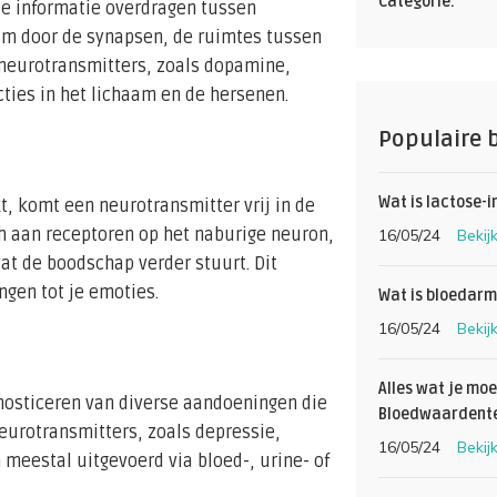
Categorie:
ie informatie overdragen tussen
aam door de synapsen, de ruimtes tussen
n neurotransmitters, zoals dopamine,
cties in het lichaam en de hersenen.
Populaire 
Wat is lactose-i
t, komt een neurotransmitter vrij in de
ch aan receptoren op het naburige neuron,
16/05/24
Bekij
t de boodschap verder stuurt. Dit
ngen tot je emoties.
Wat is bloedarm
16/05/24
Bekij
Alles wat je mo
gnosticeren van diverse aandoeningen die
Bloedwaardent
urotransmitters, zoals depressie,
16/05/24
Bekij
meestal uitgevoerd via bloed-, urine- of