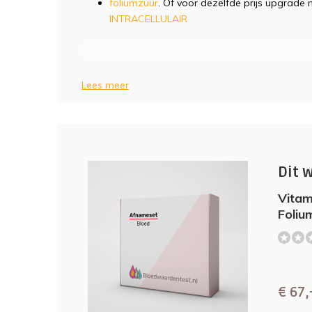
foliumzuur
. Of voor dezelfde prijs upgrade
INTRACELLULAIR
Lees meer
Dit 
Vitam
Foliu
(0)
€ 67,