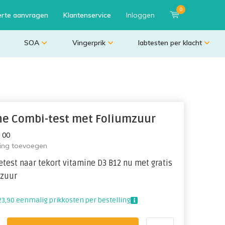
0
erte aanvragen
Klantenservice
Inloggen
SOA
Vingerprik
labtesten per klacht
ne Combi-test met Foliumzuur
:
0
0
ling toevoegen
test naar tekort vitamine D3 B12 nu met gratis
mzuur
23,90 eenmalig prikkosten per bestelling