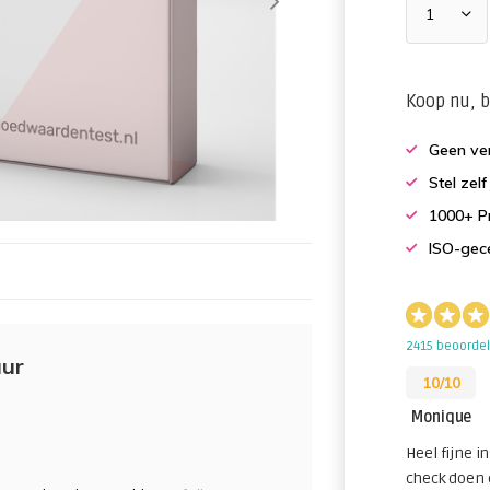
Koop nu, b
Geen ver
Stel zel
1000+ Pr
ISO-gece
2415 beoorde
uur
10/10
Monique
Heel fijne in
check doen 