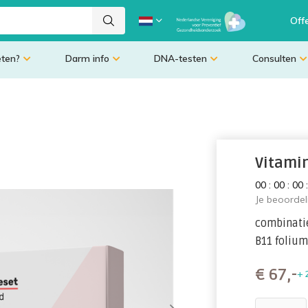
Off
eten?
Darm info
DNA-testen
Consulten
Vitami
0
0
:
0
0
:
0
0
Je beoorde
combinatie
B11 foliu
€
67,-
+ 