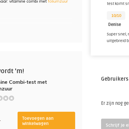
 naar: vitamine combi met
foliumzuur
test komt s
10/10
Denise
Super snel,
uitgebreid 
wordt 'm!
Gebruikers
ine Combi-test met
mzuur
Er zijn nog g
Toevoegen aan
-
winkelwagen
Schrijf je 