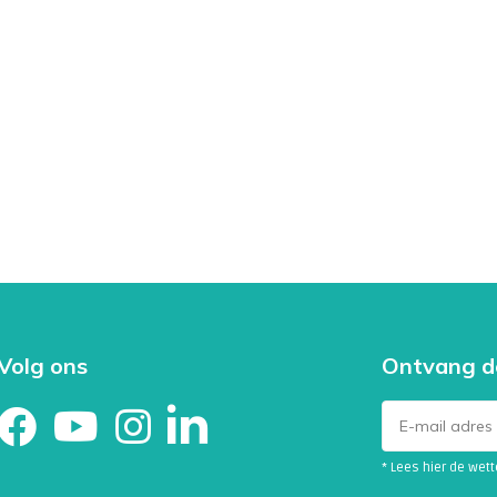
Volg ons
Ontvang d
* Lees hier de wet