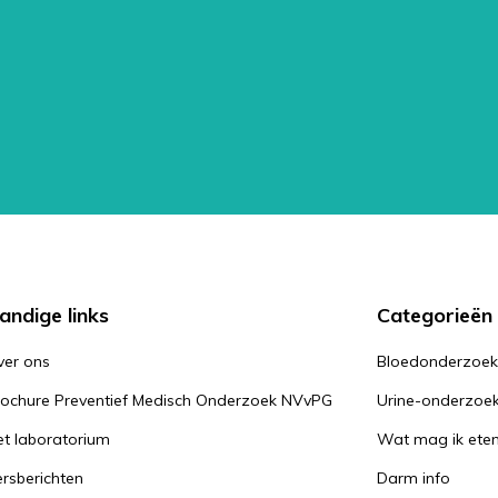
andige links
Categorieën
ver ons
Bloedonderzoe
rochure Preventief Medisch Onderzoek NVvPG
Urine-onderzoe
t laboratorium
Wat mag ik ete
rsberichten
Darm info