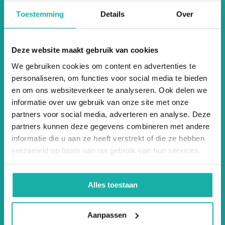
Toestemming
Details
Over
Deze website maakt gebruik van cookies
We gebruiken cookies om content en advertenties te
personaliseren, om functies voor social media te bieden
en om ons websiteverkeer te analyseren. Ook delen we
informatie over uw gebruik van onze site met onze
partners voor social media, adverteren en analyse. Deze
Klantenservice
partners kunnen deze gegevens combineren met andere
informatie die u aan ze heeft verstrekt of die ze hebben
Hoe kunnen we je helpen?
verzameld op basis van uw gebruik van hun services.
Neem contact met ons op
Volg ons
Alles toestaan
Ontvang de nieuwste aanbiedingen en
Aanpassen