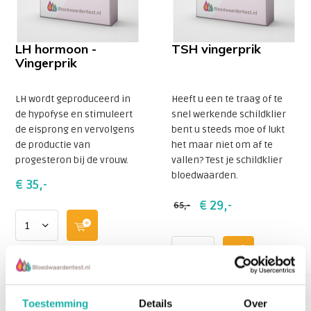
LH hormoon -
TSH vingerprik
Vingerprik
LH wordt geproduceerd in
Heeft u een te traag of te
de hypofyse en stimuleert
snel werkende schildklier
de eisprong en vervolgens
bent u steeds moe of lukt
de productie van
het maar niet om af te
progesteron bij de vrouw.
vallen? Test je schildklier
bloedwaarden.
€ 35,-
€ 29,-
65,-
Toestemming
Details
Over