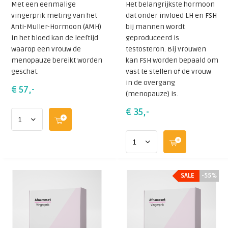
Met een eenmalige
Het belangrijkste hormoon
vingerprik meting van het
dat onder invloed LH en FSH
Anti-Muller-Hormoon (AMH)
bij mannen wordt
in het bloed kan de leeftijd
geproduceerd is
waarop een vrouw de
testosteron. Bij vrouwen
menopauze bereikt worden
kan FSH worden bepaald om
geschat.
vast te stellen of de vrouw
in de overgang
€ 57,-
(menopauze) is.
€ 35,-
SALE
SALE
-55%
-55%