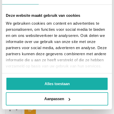
Deze website maakt gebruik van cookies
We gebruiken cookies om content en advertenties te
personaliseren, om functies voor social media te bieden
en om ons websiteverkeer te analyseren. Ook delen we
Vitamine D3 -
DHEA-S - Vingerprik
informatie over uw gebruik van onze site met onze
Vingerprik
partners voor social media, adverteren en analyse. Deze
partners kunnen deze gegevens combineren met andere
Test om de oorzaak op te
DHEA-S is een androgeen
informatie die u aan ze heeft verstrekt of die ze hebben
sporen van botproblemen
een mannelijk
verzameld op basis van uw gebruik van hun services.
bijschildklieraandoeningen
geslachtshormoon dat
onbegrepen spierzwakte of
zowel bij mannen als bij
een tekort aan vitamine-D
vrouwen aanwezig is.
Alles toestaan
vast te stellen.
€ 45,-
€ 35,-
Aanpassen