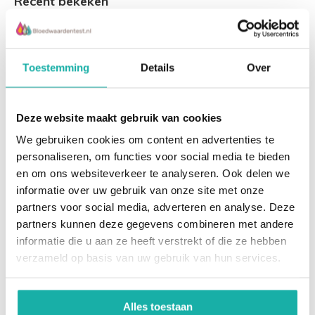
Recent bekeken
De testuitslagen van de urinestatus worden in ons
laboratorium door middel van een eenvoudige
kleurreactie colorimetrisch bepaald. Deze bepalingen
Toestemming
Details
Over
geven slechts een indicatie van het onderzochte. De
aanwezigheid van ondermeer bloedcellen
(erythrocyten, leucocyten), kristallen en
Deze website maakt gebruik van cookies
geneesmiddelen beïnvloeden deze testen en kunnen
We gebruiken cookies om content en advertenties te
vals positieve en vals negatieve uitslagen opleveren.
urinestatus en
personaliseren, om functies voor social media te bieden
sediment
en om ons websiteverkeer te analyseren. Ook delen we
Soortelijk gewicht
- Normale urine heeft een soortelijk
informatie over uw gebruik van onze site met onze
gewicht (sg) van ongeveer 1010. Is het sg erg laag dan is
Controleer of er sprake is
partners voor social media, adverteren en analyse. Deze
van nierproblemen
de urine sterk verdund (zuiver water heeft 1000), is het
partners kunnen deze gegevens combineren met andere
aandoening van
sterk verhoogd dan is de urine sterk geconcentreerd en
informatie die u aan ze heeft verstrekt of die ze hebben
urinewegen of een
er kans is op uitdroging.
verzameld op basis van uw gebruik van hun services.
stofwisselin...
€ 29,90
pH Zuurgraad
- De zuurgraad van de urine moet niet
Alles toestaan
lager zijn dan 4,5, een lagere pH duidt op teveel