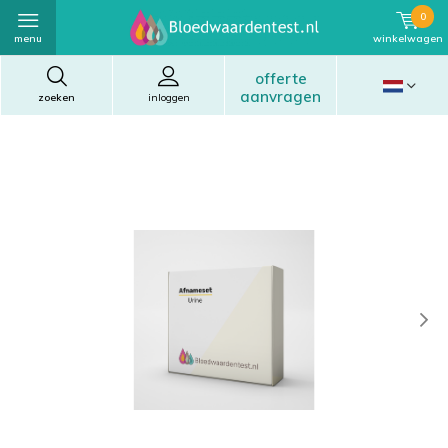
0
menu
winkelwagen
offerte
aanvragen
zoeken
inloggen