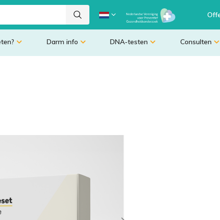
Off
eten?
Darm info
DNA-testen
Consulten