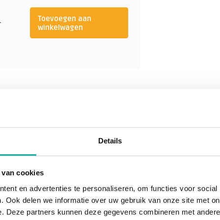
Toevoegen aan
-
winkelwagen
n de lichaamscellen bevindt. Het
haam. Het is essentieel voor de
rganen.
diverse andere lichaamsfuncties.
ervezels en een goede geleiding
natrium (uit keukenzout) speelt
. Kalium heeft een beschermend
iuminname is ook verbonden met
van hart- en vaatziekten. Daarnaast
Details
r een goede vochthuishouding. Het
fen uit het lichaam.
 van cookies
rom levert een gezond en
ent en advertenties te personaliseren, om functies voor social
m komt vooral voor in groente en
. Ook delen we informatie over uw gebruik van onze site met on
's, pruimen en abrikozen),
e. Deze partners kunnen deze gegevens combineren met andere i