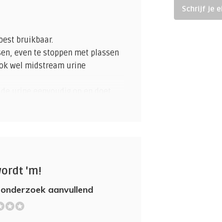
Schrijf je 
best bruikbaar.
ssen, even te stoppen met plassen
ook wel midstream urine
 de urine eenvoudig op en doet
zendmateriaal.
 Kunnen er in de urine alleen
ngetoond, dan is dit een indicatie
iabetes wordt veroorzaakt.
wordt 'm!
300 milligram albumine uit óf 20
een typerend voorteken van
 onderzoek aanvullend
e bloeddruk.