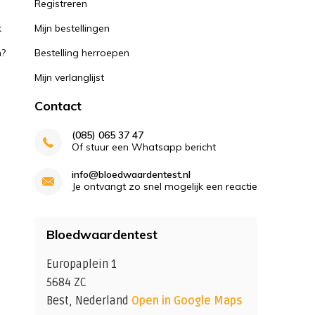
k
Registreren
k
Mijn bestellingen
n?
Bestelling herroepen
Mijn verlanglijst
Contact
(085) 065 37 47
Of stuur een Whatsapp bericht
info@bloedwaardentest.nl
Je ontvangt zo snel mogelijk een reactie
Bloedwaardentest
Europaplein 1
5684 ZC
Best, Nederland
Open in Google Maps