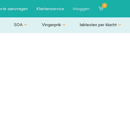
0
erte aanvragen
Klantenservice
Inloggen
SOA
Vingerprik
labtesten per klacht