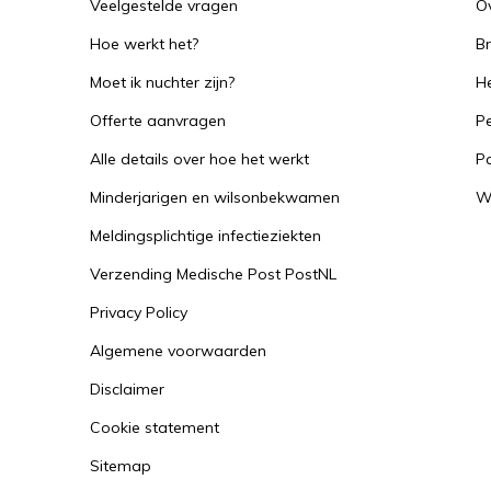
Veelgestelde vragen
O
Kalium wordt bij overmaat via de nieren uitg
Hoe werkt het?
B
nierfunctie kan er een kaliumoverschot onts
Moet ik nuchter zijn?
He
medicijnen voor de bloeddruk (bepaalde plas
Offerte aanvragen
Pe
kaliumgehalte in het bloed te hoog worden. 
hartritmestoornissen veroorzaken. Een te ho
Alle details over hoe het werkt
P
wordt ook wel hyperkaliëmie genoemd. Pas 
Minderjarigen en wilsonbekwamen
W
kaliumsupplementen. Een overdosis kan leide
Meldingsplichtige infectieziekten
ernstige hartritmestoornissen, in het ernstig
overlijden.
Verzending Medische Post PostNL
Privacy Policy
Aanbevolen Dagelijkse Hoeveelheden (ADH)
Algemene voorwaarden
De Gezondheidsraad in Nederland heeft geen
Disclaimer
kalium. In Europa zijn er wel aanbevelingen 
Cookie statement
gram kalium per dag voor volwassenen.
Sitemap