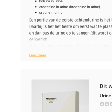
kalium in urine
creatinine in urine (kreatinine in urine)
ureum in urine
Een portie van de eerste ochtendurine is het 
Daarbij is het het beste om eerst wat te pla
en dan pas de urine op te vangen (dit wordt 
genoemd).
Met het bijgeleverde vacuümsysteem zuig je
het buisje op de post in het bijgeleverde ver
Lees meer
Micro Albumine
Een belangrijk eiwit in de urine is albumine.
albumine, en geen andere eiwitten worden aa
van een beginnende nierschade welke door d
Dit 
Scheidt het lichaam gedurende 24 uur 30 tot 
tot 200 milliliter per liter urine, dan is dit 
Urine
nierschade veroorzaakt door diabetes of hog
(0)