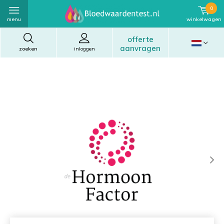
0
menu
winkelwagen
offerte
aanvragen
zoeken
inloggen