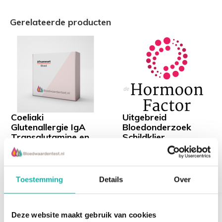
Gerelateerde producten
Coeliaki
Uitgebreid
Glutenallergie IgA
Bloedonderzoek
Transglutamine en
Schildklier
IgA
€ 187,-
€ 297,-
€ 57,-
€ 69,-
Toestemming
Details
Over
Deze website maakt gebruik van cookies