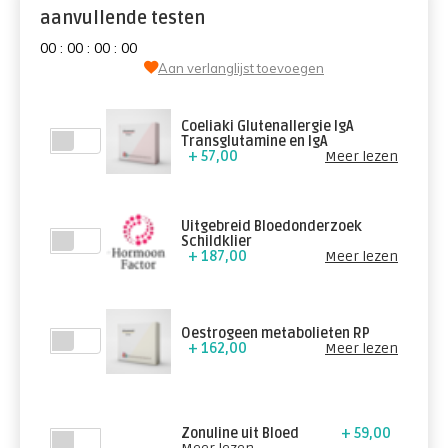
aanvullende testen
0
0
:
0
0
:
0
0
:
0
0
Aan verlanglijst toevoegen
Coeliaki Glutenallergie IgA
Transglutamine en IgA
+ 57,00
Meer lezen
Uitgebreid Bloedonderzoek
Schildklier
+ 187,00
Meer lezen
Oestrogeen metabolieten RP
+ 162,00
Meer lezen
Zonuline uit Bloed
+ 59,00