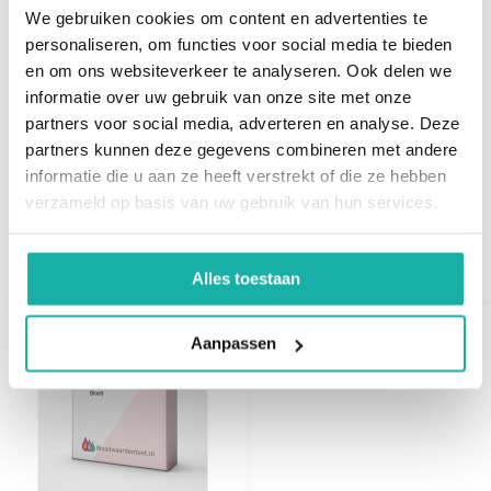
We gebruiken cookies om content en advertenties te
personaliseren, om functies voor social media te bieden
en om ons websiteverkeer te analyseren. Ook delen we
informatie over uw gebruik van onze site met onze
partners voor social media, adverteren en analyse. Deze
Oestrogeen
partners kunnen deze gegevens combineren met andere
metabolieten RP
Zonuline uit Bloed
informatie die u aan ze heeft verstrekt of die ze hebben
verzameld op basis van uw gebruik van hun services.
€ 162,-
€ 59,-
Alles toestaan
Aanpassen