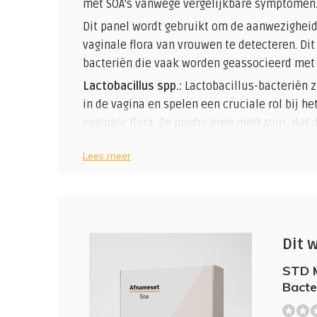
met SOA's vanwege vergelijkbare symptomen
Dit panel wordt gebruikt om de aanwezigheid
vaginale flora van vrouwen te detecteren. Dit
bacteriën die vaak worden geassocieerd met 
Lactobacillus spp.:
Lactobacillus-bacteriën 
in de vagina en spelen een cruciale rol bij 
vaginale flora. Ze produceren melkzuur, dat 
laag houdt en helpt bij het voorkomen van de
Lees meer
Gardnerella vaginalis:
Dit is een van de bact
met bacteriële vaginose. Wanneer het aantal
kan dit leiden tot een onbalans in de vaginale
Atopobium vaginae:
Net als Gardnerella, ka
de ontwikkeling van bacteriële vaginose wan
Dit 
BVAB2 (Bacterial vaginosis-associated bacte
STD M
bacteriën die geassocieerd wordt met bacteri
Bacte
een omgeving met een verhoogde pH.
(0)