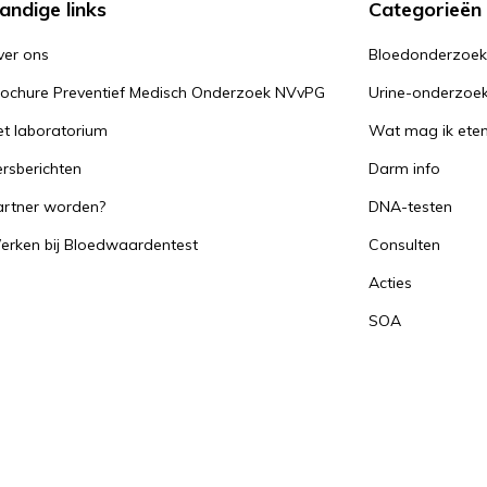
andige links
Categorieën
. Veilig vrijen en regelmatige
rkomen en tijdig identificeren van
ver ons
Bloedonderzoe
rochure Preventief Medisch Onderzoek NVvPG
Urine-onderzoe
t laboratorium
Wat mag ik ete
 voor een swab-afname.
rsberichten
Darm info
artner worden?
DNA-testen
erken bij Bloedwaardentest
Consulten
Acties
SOA