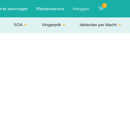
0
erte aanvragen
Klantenservice
Inloggen
SOA
Vingerprik
labtesten per klacht