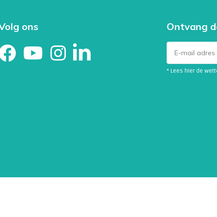
 het verzamelen van een schone
Volg ons
Ontvang d
aak aanbevolen omdat deze
ngcontainer of urinepotje om een
* Lees hier de wet
on en steriel zijn.
de container zonder de binnenkant
tainer aan te raken.
als in de bij geleverd instructies
t.
n de juiste procedures te volgen
en en de betrouwbaarheid van de
 zeker bent van de procedure,
 Bloedwaardentest.nl
SOA's verschillende symptomen en
detectie en behandeling zijn