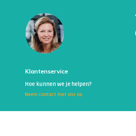
toegankelijk zijn voor een swab
Monsterafname:
Je moet je voorbereiden op
urineprobe. De eerste ochtendurine wordt v
geconcentreerder is.
Je moet zelf zorg dragen voor een urineopva
monster op te vangen. De container moet scho
Je moet de container openen en urineren in 
van de container of de buitenkant van de con
Klantenservice
Daarna vul je het verzendbuisje voor urine zo
of het instructiefilmpje van Bloedwaardentes
Hoe kunnen we je helpen?
Het is belangrijk om nauwkeurig te werken e
Neem contact met ons op
om de integriteit van het monster te behoud
PCR-testresultaten te waarborgen. Als u niet
raadpleeg dan een medisch professional van
Het is belangrijk om op te merken dat deze 
complicaties kunnen veroorzaken, en vroege 