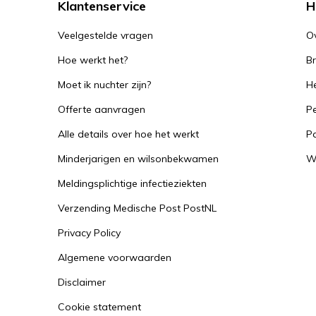
Klantenservice
H
essentieel om ernstige gevolgen te voorkomen
screening op SOA's kunnen helpen bij het voo
Veelgestelde vragen
O
deze infecties.
Hoe werkt het?
B
Moet ik nuchter zijn?
He
Deze test heeft over het algemeen voorkeur
Offerte aanvragen
Pe
Alle details over hoe het werkt
P
Minderjarigen en wilsonbekwamen
W
Meldingsplichtige infectieziekten
Verzending Medische Post PostNL
Privacy Policy
Algemene voorwaarden
Disclaimer
Cookie statement