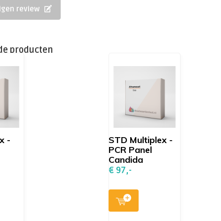
eigen review
de producten
x -
STD Multiplex -
PCR Panel
Candida
€ 97,-