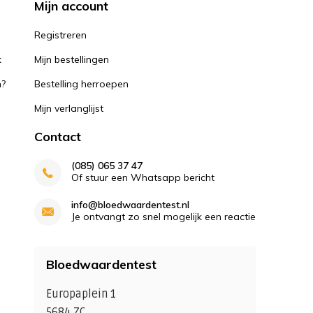
Mijn account
k
Registreren
k
Mijn bestellingen
n?
Bestelling herroepen
Mijn verlanglijst
Contact
(085) 065 37 47
Of stuur een Whatsapp bericht
info@bloedwaardentest.nl
Je ontvangt zo snel mogelijk een reactie
Bloedwaardentest
Europaplein 1
5684 ZC