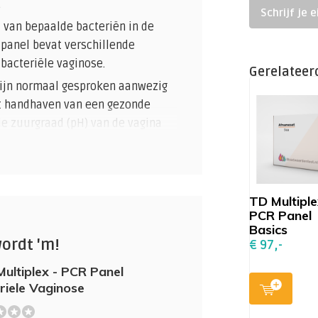
.
Schrijf je 
 van bepaalde bacteriën in de
 panel bevat verschillende
bacteriële vaginose.
Gerelateer
zijn normaal gesproken aanwezig
het handhaven van een gezonde
de zuurgraad (pH) van de vagina
 groei van schadelijke bacteriën.
eriën die vaak wordt geassocieerd
 Gardnerella-bacteriën toeneemt,
TD Multiple
 flora.
PCR Panel
n Atopobium vaginae bijdragen aan
Basics
neer de populatie toeneemt.
wordt 'm!
€ 97,-
ria 2):
BVAB2 is een groep van
ultiplex - PCR Panel
ële vaginose. Ze gedijen goed in
riele Vaginose