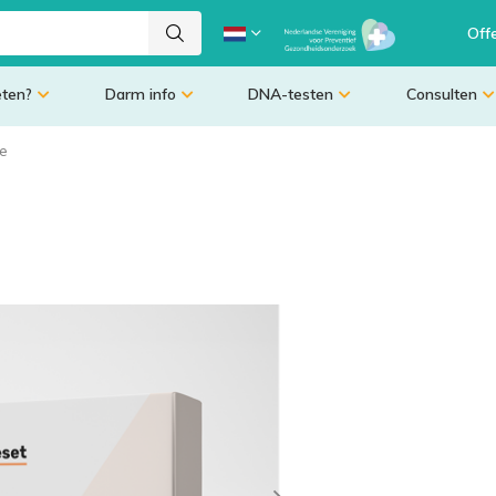
Off
eten?
Darm info
DNA-testen
Consulten
se