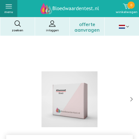
0
menu
winkelwagen
offerte
aanvragen
zoeken
inloggen