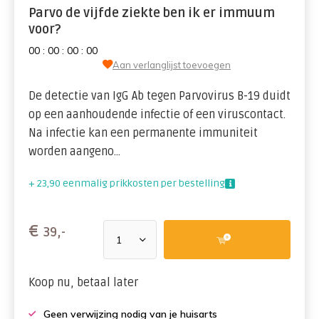
Parvo de vijfde ziekte ben ik er immuum
voor?
0
0
:
0
0
:
0
0
:
0
0
Aan verlanglijst toevoegen
De detectie van IgG Ab tegen Parvovirus B-19 duidt
op een aanhoudende infectie of een viruscontact.
Na infectie kan een permanente immuniteit
worden aangeno...
+ 23,90 eenmalig prikkosten per bestelling
€
39,-
Koop nu, betaal later
Geen verwijzing nodig van je huisarts