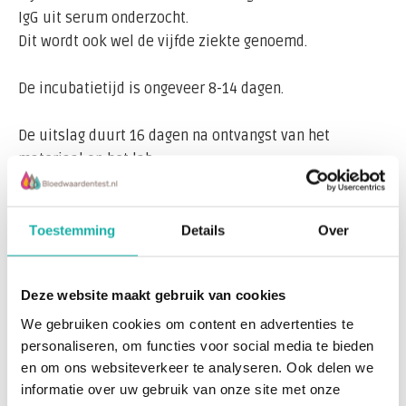
IgG uit serum onderzocht.
Dit wordt ook wel de vijfde ziekte genoemd.
De incubatietijd is ongeveer 8-14 dagen.
De uitslag duurt 16 dagen na ontvangst van het
materiaal op het lab.
De detectie van IgG Ab tegen Parvovirus B-19 duidt op
een aanhoudende infectie of een viruscontact.
Toestemming
Details
Over
Lees meer
Na infectie kan een permanente immuniteit worden
aangenomen.
Deze website maakt gebruik van cookies
Recent bekeken
Risico voor het ongeboren kind
We gebruiken cookies om content en advertenties te
personaliseren, om functies voor social media te bieden
en om ons websiteverkeer te analyseren. Ook delen we
Bij niet-immune zwangeren leidt het doormaken van
informatie over uw gebruik van onze site met onze
een infectie met parvovirus B19 in een deel van de