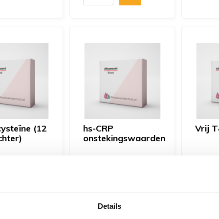
steïne (12
hs-CRP
Vrij T
chter)
onstekingswaarden
€ 25,-
€ 45,-
hoogd
Een verhoogd hs-CRP
Heeft u
teïne gehalte
(high sensitive CRP) kan
te snel
taan door
duiden op (laaggradige)
sschild
Details
he afwijkingen
ontstekingen in het ...
steeds 