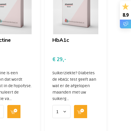
8.9
ctine
HbA1c
€ 29,-
ine is een
Suikerziekte? Diabetes
n dat wordt
de HbA1c test geeft aan
 in de hypofyse.
wat er de afgelopen
muleert de
maanden met uw
e va...
suikerg...