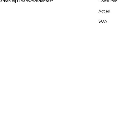
erken bij Bloedwaardentest
Consulten
Acties
SOA