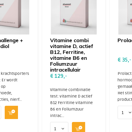
hallenge +
Vitamine combi
Prola
diol
vitamine D, actief
B12, Ferritine,
vitamine B6 en
€ 35,-
Foliumzuur
intracellulair
r krachtsporters
Prolact
€ 129,-
: Er wordt
hormoo
 op
gemaakt
Vitamine combinatie
moede,
Het sti
test: vitamine D actief
ies, nierf...
producti
B12 Ferritine vitamine
B6 en Foliumzuur
intrac...