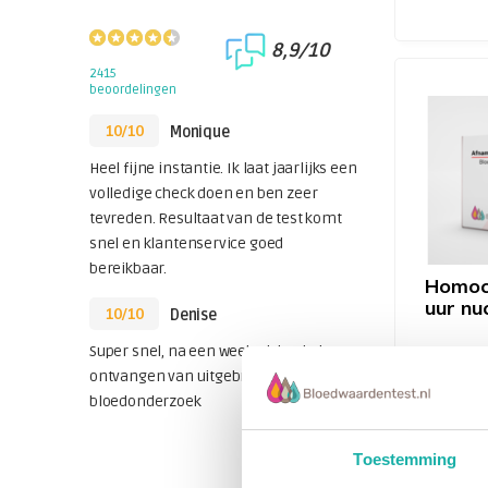
8,9/10
2415
beoordelingen
10/10
Monique
Heel fijne instantie. Ik laat jaarlijks een
volledige check doen en ben zeer
tevreden. Resultaat van de test komt
snel en klantenservice goed
bereikbaar.
Homocy
uur nu
10/10
Denise
Super snel, na een week al de uitslag
€ 57,-
ontvangen van uitgebreid
bloedonderzoek
Een ver
homocys
kan onts
Toestemming
genetisc