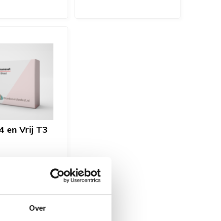
4 en Vrij T3
 een te traag of
 werkende
klier bent u
Over
moe of lukt het