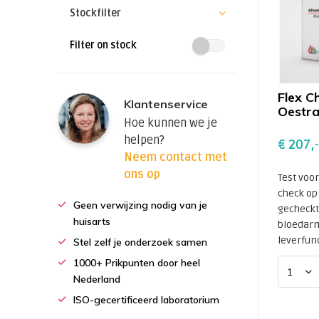
Stockfilter
Filter on stock
Flex C
Klantenservice
Oestra
Hoe kunnen we je
helpen?
€ 207,-
Neem contact met
ons op
Test voo
check op
Geen verwijzing nodig van je
gecheckt
huisarts
bloedar
leverfunct
Stel zelf je onderzoek samen
1000+ Prikpunten door heel
Nederland
ISO-gecertificeerd laboratorium