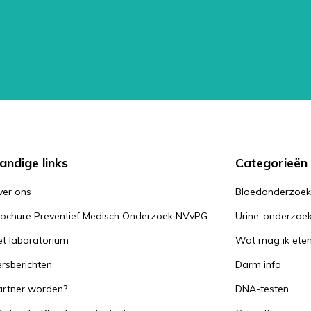
andige links
Categorieën
ver ons
Bloedonderzoe
rochure Preventief Medisch Onderzoek NVvPG
Urine-onderzoe
t laboratorium
Wat mag ik ete
rsberichten
Darm info
artner worden?
DNA-testen