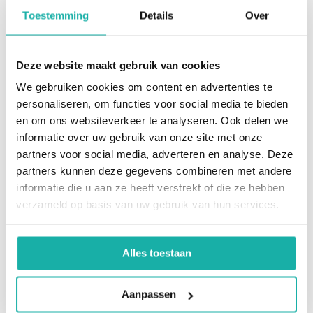
je of je therapie ook écht goed werkt?
Toestemming
Details
Over
Het meten van je hormonen speelt hierin een
belangrijke rol. Wanneer je hormoontherapie
Deze website maakt gebruik van cookies
gebruikt, is het zinvol om te controleren of je de
We gebruiken cookies om content en advertenties te
hormonen goed opneemt, of je dosering passend
personaliseren, om functies voor social media te bieden
is, of de toedieningsvorm (gel, oraal, etc.)
en om ons websiteverkeer te analyseren. Ook delen we
optimaal voor je werkt, en of je mogelijk te weinig
informatie over uw gebruik van onze site met onze
of juist te veel binnenkrijgt.
partners voor social media, adverteren en analyse. Deze
partners kunnen deze gegevens combineren met andere
In de (peri)menopauze is het testen van
informatie die u aan ze heeft verstrekt of die ze hebben
hormonen vaak lastiger te interpreteren, omdat
verzameld op basis van uw gebruik van hun services.
waardes sterk kunnen schommelen. Na de
menopauze ligt dit anders: het lichaam maakt
Alles toestaan
nauwelijks nog oestrogeen en progesteron aan,
waardoor lage waardes verwacht zijn.
Aanpassen
Testosteron is hierop een uitzondering. Door