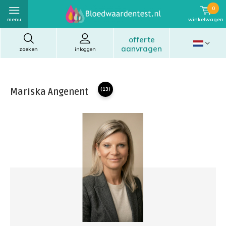
0
menu
winkelwagen
offerte
aanvragen
zoeken
inloggen
Mariska Angenent
(13)