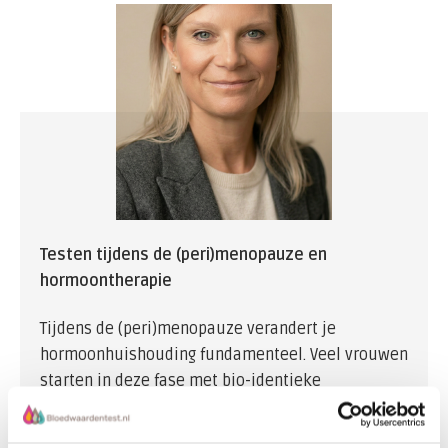
Denk aan een trage schildklier, een hoog cortisol
door chronische stress, een verstoorde darmflora
(dysbiose), of tekorten aan bijvoorbeeld ijzer,
vitamine B12 of vitamine D.
Testen tijdens de (peri)menopauze en
hormoontherapie
Tijdens de (peri)menopauze verandert je
hormoonhuishouding fundamenteel. Veel vrouwen
starten in deze fase met bio-identieke
hormoontherapie om klachten te verminderen en
hun gezondheid te ondersteunen. Maar hoe weet